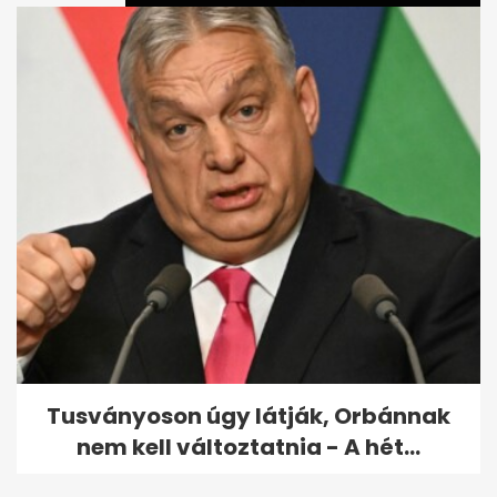
Köztársaságielnök-jelölt:
különös, amit észrevett
Török...
Tusványoson úgy látják, Orbánnak
nem kell változtatnia - A hét...