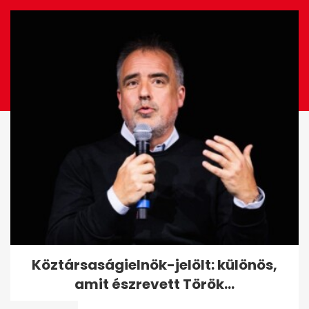
EZ IS ÉRDEKELHET
Köztársaságielnök-jelölt:
Köztársaságielnök-jelölt: különös,
különös, amit észrevett
amit észrevett Török...
Török...