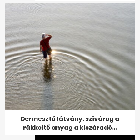
Kiszivárgott felvétel: Kubatov
elmondta mire ment el a
Fradiváros...
Dermesztő látvány: szivárog a
rákkeltő anyag a kiszáradó...