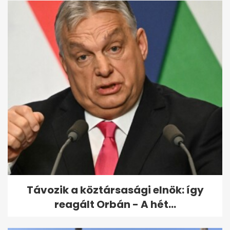
Távozik a köztársasági elnök: így
reagált Orbán - A hét...