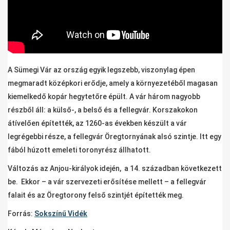
A Sümegi Vár az ország egyik legszebb, viszonylag épen
megmaradt középkori erődje, amely a környezetéből magasan
kiemelkedő kopár hegytetőre épült. A vár három nagyobb
részből áll: a külső-, a belső és a fellegvár. Korszakokon
átívelően építették, az 1260-as években készült a vár
legrégebbi része, a fellegvár Öregtornyának alsó szintje. Itt egy
fából húzott emeleti toronyrész állhatott.
Változás az Anjou-királyok idején, a 14. században következett
be. Ekkor – a vár szervezeti erősítése mellett – a fellegvár
falait és az Öregtorony felső szintjét építették meg.
Forrás:
Sokszínű Vidék