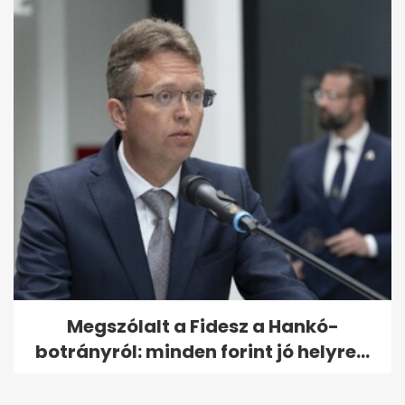
Megszólalt a Fidesz a Hankó-
botrányról: minden forint jó helyre...