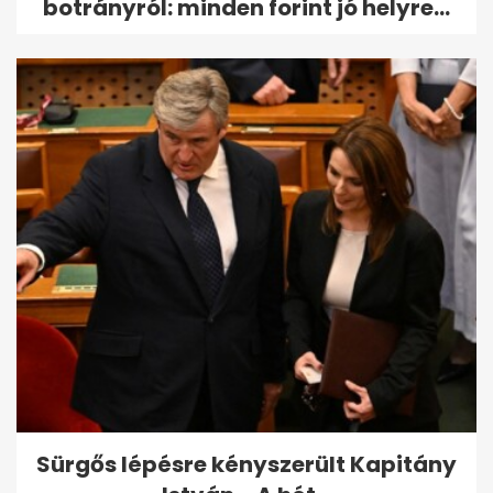
botrányról: minden forint jó helyre...
Sürgős lépésre kényszerült Kapitány