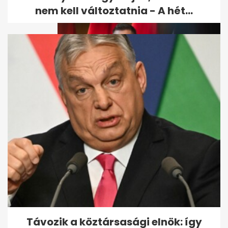
nem kell változtatnia - A hét...
Magyar Péter bizonyítékot
vett elő: Orbánék évek óta
tudtak...
Távozik a köztársasági elnök: így