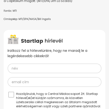
a Capitolium mögött. (MTI/EPA/Jim Lo Scalzo)
Forrás: MTI
Címlapkép: MTI/EPA/NASA/Bill Ingalls
Iratkozz fel a hírlevelünkre, hogy ne maradj le a
legérdekesebb cikkekről!
Hozzájárulok, hogy a Central Médiacsoport Zrt. Startlap
hírlevel(ek)et küldjön számomra, és közvetlen
üzletszerzési céllal megkeressen az általam megadott
elérhetőségeimen saját vagy üzleti partnerei ajánlatával.