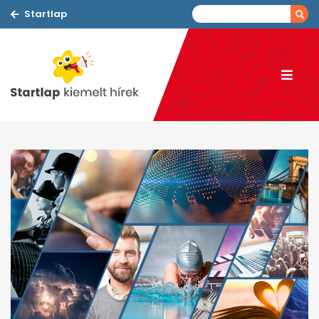
Startlap