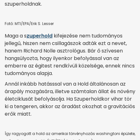
szuperholdnak.
Fotó: MTI/EPA/Erik S. Lesser
Maga a s
zuperhold
kifejezése nem tudományos
jellegű, hiszen nem csillagászok adták ezt a nevet,
hanem Richard Nolle asztrológus. Bár ő szívesen
hangsúlyozta, hogy ilyenkor befolyással van az
emberre az égitest rendkívüli közelsége, ennek nincs
tudományos alapja.
Annál inkább hatásssal van a Hold általánosan az
árapály mozgására, illetve számtalan állat és növény
életciklusát befolyásolja. Ha Szuperholdkor vihar tör
ki a tengeren, akkor az áradást okozhat a gravitációs
erők miatt.
Í
gy ragyogott a hold az amerikai törvényhozás washingtoni épülete,