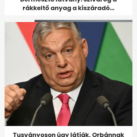
Guardiola sokkolta, Mancini...
rákkeltő anyag a kiszáradó...
Magyar Péter bejelentette:
Vége az önkéntes...
Tusványoson úgy látják, Orbánnak