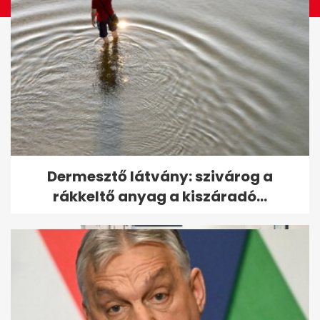
Takács Péter teljesen mást
Dermesztő látvány: szivárog a
állított, mint az utólag...
rákkeltő anyag a kiszáradó...