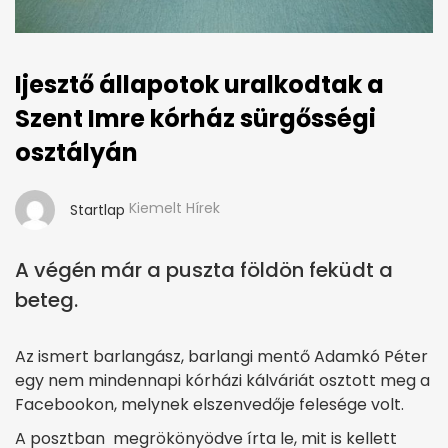
Ijesztő állapotok uralkodtak a
Szent Imre kórház sürgősségi
osztályán
Kiemelt Hírek
Startlap
A végén már a puszta földön feküdt a
beteg.
Az ismert barlangász, barlangi mentő Adamkó Péter
egy nem mindennapi kórházi kálváriát osztott meg a
Facebookon, melynek elszenvedője felesége volt.
A posztban megrökönyödve írta le, mit is kellett