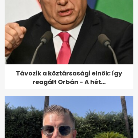
RTL: Hat órát kellett várni a
mentőre, a beteg belehalt a...
Távozik a köztársasági elnök: így
reagált Orbán - A hét...