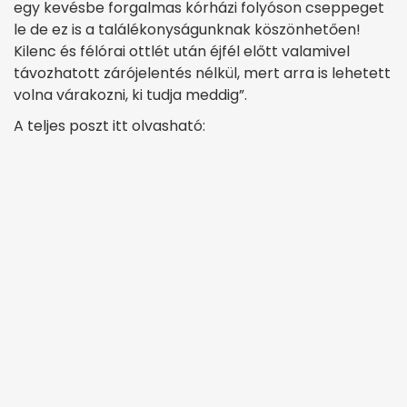
egy kevésbe forgalmas kórházi folyóson cseppeget
le de ez is a találékonyságunknak köszönhetően!
Kilenc és félórai ottlét után éjfél előtt valamivel
távozhatott zárójelentés nélkül, mert arra is lehetett
volna várakozni, ki tudja meddig”.
A teljes poszt itt olvasható: