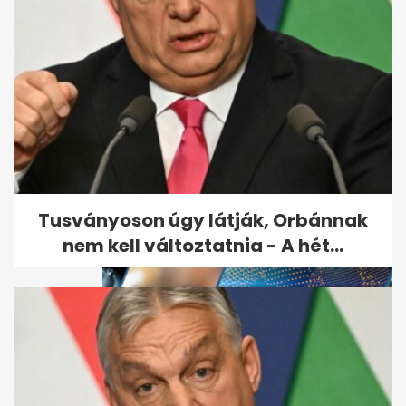
Itt a rendelet: változás jön a
kórházakban januártól - A
hét...
Tusványoson úgy látják, Orbánnak
nem kell változtatnia - A hét...