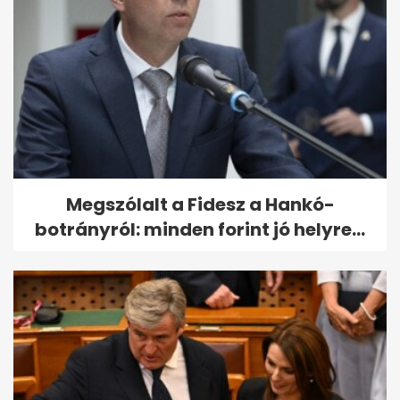
Megszólalt a Fidesz a Hankó-
botrányról: minden forint jó helyre...