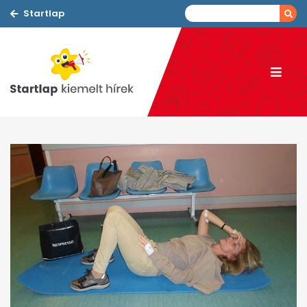
Startlap