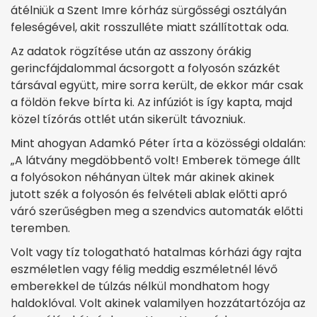
átélniük a Szent Imre kórház sürgősségi osztályán
feleségével, akit rosszulléte miatt szállítottak oda.
Az adatok rögzítése után az asszony órákig
gerincfájdalommal ácsorgott a folyosón százkét
társával együtt, mire sorra került, de ekkor már csak
a földön fekve bírta ki. Az infúziót is így kapta, majd
közel tízórás ottlét után sikerült távozniuk.
Mint ahogyan Adamkó Péter írta a közösségi oldalán:
„A látvány megdöbbentő volt! Emberek tömege állt
a folyósokon néhányan ültek már akinek akinek
jutott szék a folyosón és felvételi ablak előtti apró
váró szerűségben meg a szendvics automaták előtti
teremben.
Volt vagy tíz tologatható hatalmas kórházi ágy rajta
eszméletlen vagy félig meddig eszméletnél lévő
emberekkel de túlzás nélkül mondhatom hogy
haldoklóval. Volt akinek valamilyen hozzátartózója az