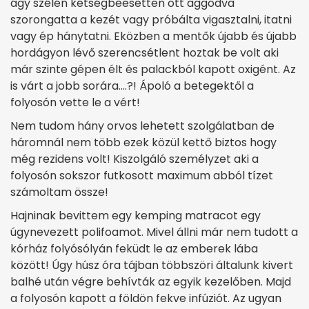
ágy szélén kétségbeesetten ott aggódva
szorongatta a kezét vagy próbálta vigasztalni, itatni
vagy ép hánytatni. Eközben a mentők újabb és újabb
hordágyon lévő szerencsétlent hoztak be volt aki
már szinte gépen élt és palackból kapott oxigént. Az
is várt a jobb sorára….?! Ápoló a betegektől a
folyosón vette le a vért!
Nem tudom hány orvos lehetett szolgálatban de
háromnál nem több ezek közül kettő biztos hogy
még rezidens volt! Kiszolgáló személyzet aki a
folyosón sokszor futkosott maximum abból tízet
számoltam össze!
Hajninak bevittem egy kemping matracot egy
úgynevezett polifoamot. Mivel állni már nem tudott a
kórház folyósólyán feküdt le az emberek lába
között! Úgy húsz óra tájban többszöri általunk kivert
balhé után végre behívták az egyik kezelőben. Majd
a folyosón kapott a földön fekve infúziót. Az ugyan