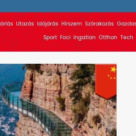
árlás
Utazás
Időjárás
Hírszem
Szórakozás
Gazda
Sport
Foci
Ingatlan
Otthon
Tech