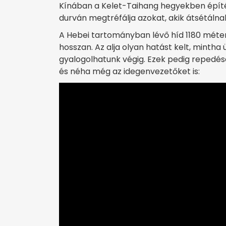
Kínában a Kelet-Taihang hegyekben építés
durván megtréfálja azokat, akik átsétálnak
A Hebei tartományban lévő híd 1180 méter
hosszan. Az alja olyan hatást kelt, mintha
gyalogolhatunk végig. Ezek pedig repedése
és néha még az idegenvezetőket is: