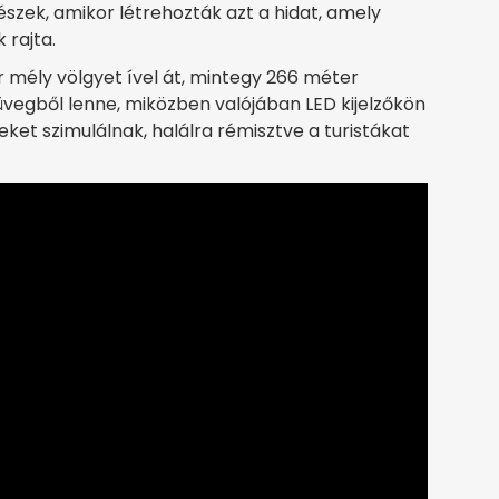
zek, amikor létrehozták azt a hidat, amely
 rajta.
 mély völgyet ível át, mintegy 266 méter
 üvegből lenne, miközben valójában LED kijelzőkön
ket szimulálnak, halálra rémisztve a turistákat