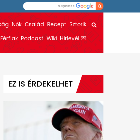
ság
Nők
Család
Recept
Sztorik
Férfiak
Podcast
Wiki
Hírlevél 💌
EZ IS ÉRDEKELHET