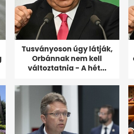
Tusványoson úgy látják,
g
Orbánnak nem kell
változtatnia - A hét...