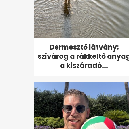
Dermesztő látvány:
szivárog a rákkeltő anya
a kiszáradó...