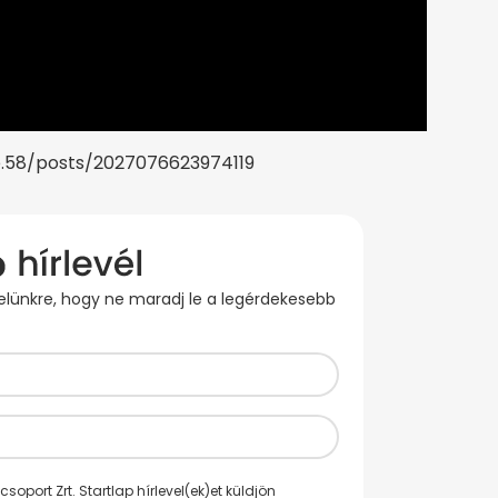
.58/posts/2027076623974119
evelünkre, hogy ne maradj le a legérdekesebb
oport Zrt. Startlap hírlevel(ek)et küldjön