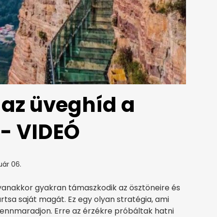
 az üveghíd a
 - VIDEÓ
uár 06.
ugyanakkor gyakran támaszkodik az ösztöneire és
tsa saját magát. Ez egy olyan stratégia, ami
ennmaradjon. Erre az érzékre próbáltak hatni