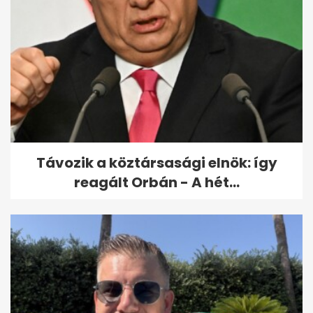
Távozik a köztársasági elnök: így
reagált Orbán - A hét...