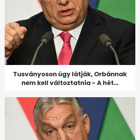
Eltemették Potápi Árpád
János nemzetpolitikai
államtitkárt
Tusványoson úgy látják, Orbánnak
nem kell változtatnia - A hét...