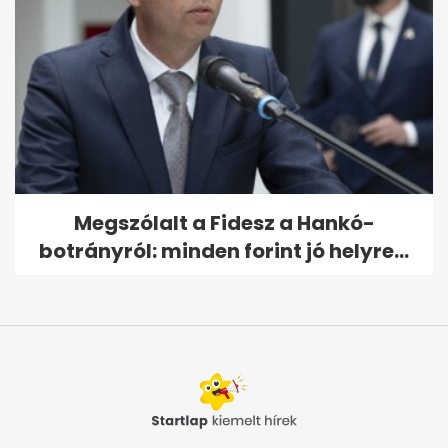
Megszólalt a Fidesz a Hankó-
botrányról: minden forint jó helyre...