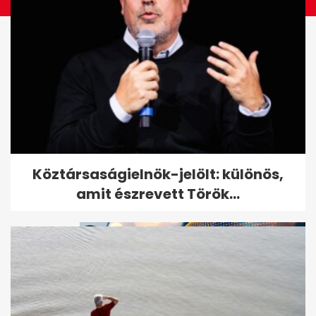
Fotókon a végső búcsú Keleti
Köztársaságielnök-jelölt: különös,
Ágnestől
amit észrevett Török...