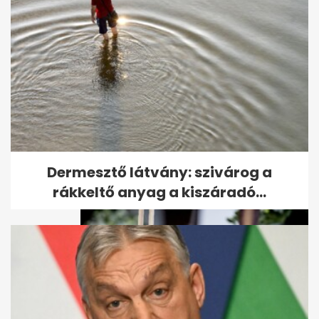
Eltemették Karsai Dánielt - A
hét legfontosabb hírei
képekben
Dermesztő látvány: szivárog a
rákkeltő anyag a kiszáradó...