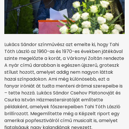
Lukács Sándor színművész azt emelte ki, hogy Tahi
Tóth László az 1960-as és 1970-es években játékával
szinte megelőzte a korát, a Várkonyi Zoltán rendezte
A nyár című darabban is egészen újszerű, groteszk
stílust hozott, amelyet addig nem nagyon láttak
hazai színpadokon. Ami még különösebb, ezt a
fanyar iróniát át tudta menteni drámai szerepeibe is
– tette hozzá. Lukács Sándor Csehov Platonovját és
Csurka István Házmestersiratóját említette
példaként, amelyek főszerepeiben Tahi Tóth László
brillírozott. Megemlítette még a Képzelt riport egy
amerikai popfesztiválról című musicalt is, amelyet
fiatalságuk nagy kalandjának nevezett.