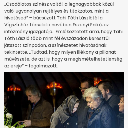
„Csodálatos színész voltál, a legnagyobbak közül
való, ugyanolyan rejtélyes és titokzatos, mint a
hivatásod” – búcsúzott Tahi Tóth Lászlótól a
Vígszínház társulata nevében Eszenyi Enikő, az
intézmény igazgatója. Emlékeztetett arra, hogy Tahi
Tóth László több mint fél évszázadon keresztül
játszott színpadon, a színészetet hivatásának
tekintette. „Tudtad, hogy milyen illékony a pillanat
művészete, de azt is, hogy a megismételhetetlenség
az ereje” – fogalmazott.