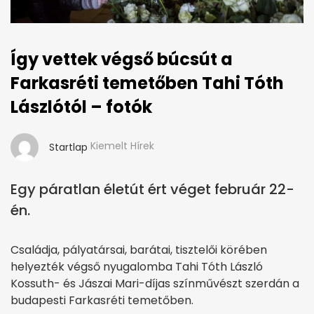
Így vettek végső búcsút a
Farkasréti temetőben Tahi Tóth
Lászlótól – fotók
Kiemelt Hírek
Startlap
Egy páratlan életút ért véget február 22-
én.
Családja, pályatársai, barátai, tisztelői körében
helyezték végső nyugalomba Tahi Tóth László
Kossuth- és Jászai Mari-díjas színművészt szerdán a
budapesti Farkasréti temetőben.