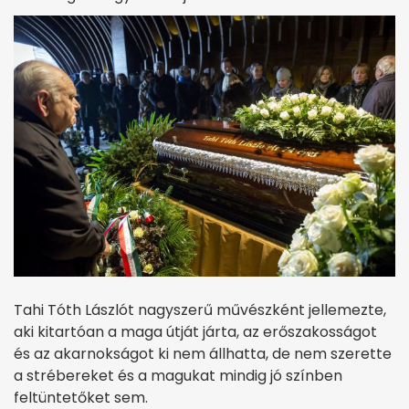
Tahi Tóth Lászlót nagyszerű művészként jellemezte,
aki kitartóan a maga útját járta, az erőszakosságot
és az akarnokságot ki nem állhatta, de nem szerette
a strébereket és a magukat mindig jó színben
feltüntetőket sem.