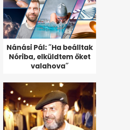
Nánási Pál: ˝Ha beálltak
Nóriba, elküldtem őket
valahova˝