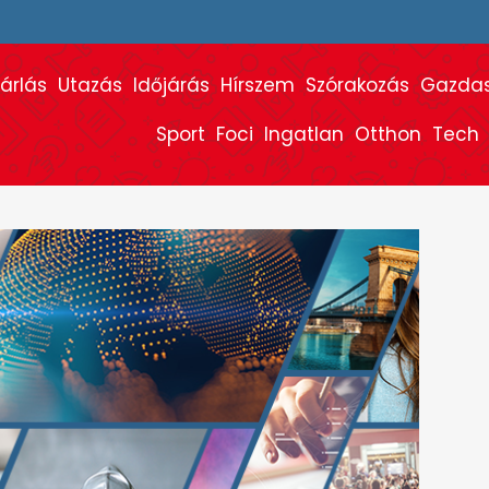
árlás
Utazás
Időjárás
Hírszem
Szórakozás
Gazda
Sport
Foci
Ingatlan
Otthon
Tech