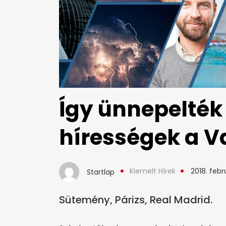
Így ünnepelté
hírességek a V
Kiemelt Hírek
2018. febru
Startlap
Sütemény, Párizs, Real Madrid.