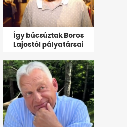
Így búcsúztak Boros
Lajostól pályatársai