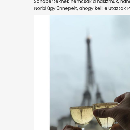
Schobertéknek nemcsak a hasizmuk, hanem 
Norbi úgy ünnepelt, ahogy kell: elutaztak P