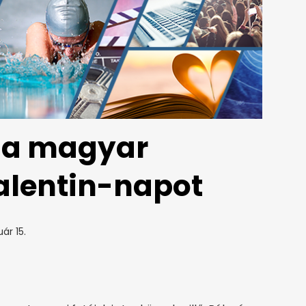
k a magyar
alentin-napot
ár 15.