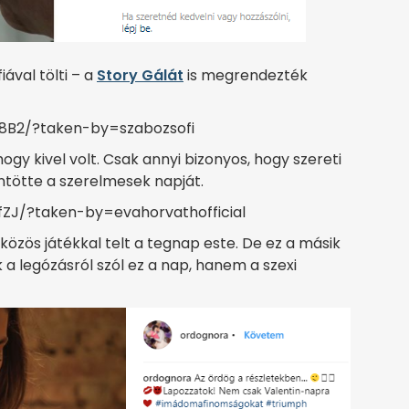
ával tölti – a
Story Gálát
is megrendezték
8B2/?taken-by=szabozsofi
ogy kivel volt. Csak annyi bizonyos, hogy szereti
ntötte a szerelmesek napját.
ZJ/?taken-by=evahorvathofficial
 közös játékkal telt a tegnap este. De ez a másik
 a legózásról szól ez a nap, hanem a szexi