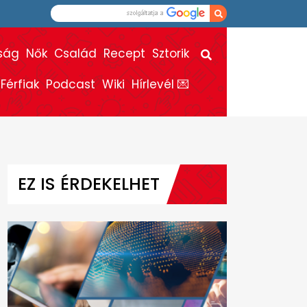
ság
Nők
Család
Recept
Sztorik
Férfiak
Podcast
Wiki
Hírlevél 💌
EZ IS ÉRDEKELHET