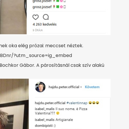
ek oka elég prózai: meccset néztek.
9BDnr/?utm_source=ig_embed
a, Bochkor Gábor. A párosításnál csak szív alakú