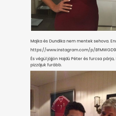
Majka és Dundika nem mentek sehova. Enn
https://www.instagram.com/p/BfMWGD
És végül jöjjön Hajdú Péter és furcsa párj
pizzájuk furább.