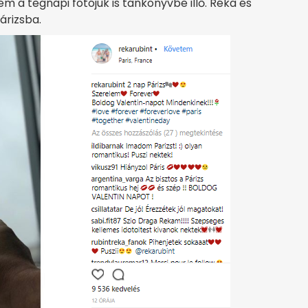
a tegnapi fotójuk is tankönyvbe illő. Réka és
árizsba.