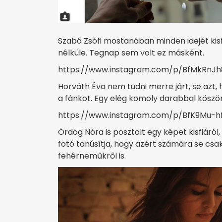
Szabó Zsófi mostanában minden idejét kisfi
nélküle. Tegnap sem volt ez másként.
https://www.instagram.com/p/BfMkRnJh
Horváth Éva nem tudni merre járt, se azt, h
a fánkot. Egy elég komoly darabbal köszö
https://www.instagram.com/p/BfK9Mu-hf
Ördög Nóra is posztolt egy képet kisfiáról,
fotó tanúsítja, hogy azért számára se csak
fehérneműkről is.