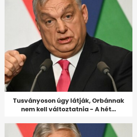
Így néznek ki ma a Három férfi
és egy bébi szereplői
Tusványoson úgy látják, Orbánnak
nem kell változtatnia - A hét...