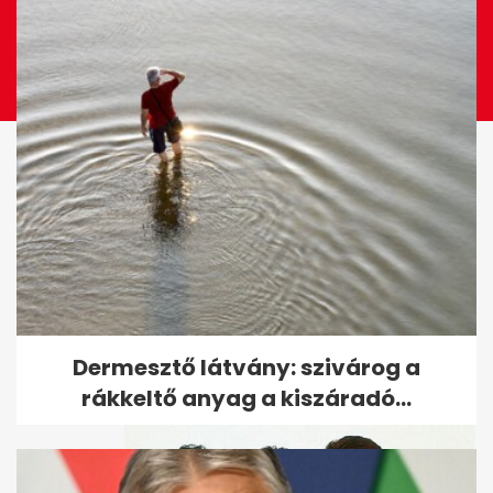
Így néz ki most a 40 éves
Natalia Oreiro, a Vad angyal
Dermesztő látvány: szivárog a
rákkeltő anyag a kiszáradó...