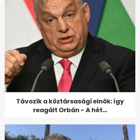
Távozik a köztársasági elnök: így
reagált Orbán - A hét...