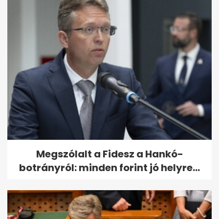
Megszólalt a Fidesz a Hankó-
botrányról: minden forint jó helyre...