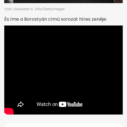
Fotó: Elisabetta A. Villa/GettyImages
És íme a Borostyán című sorozat híres zenéje: