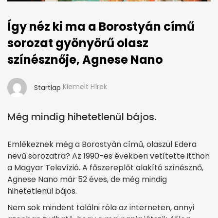
Így néz ki ma a Borostyán című
sorozat gyönyörű olasz
színésznője, Agnese Nano
Kiemelt Hírek
Startlap
Még mindig hihetetlenül bájos.
Emlékeznek még a Borostyán című, olaszul Edera
nevű sorozatra? Az 1990-es években vetítette itthon
a Magyar Televízió. A főszereplőt alakító színésznő,
Agnese Nano már 52 éves, de még mindig
hihetetlenül bájos.
Nem sok mindent találni róla az interneten, annyi