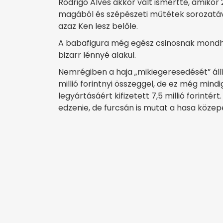
Rodrigo Alves akkor vált ismertté, amikor
magából és szépészeti műtétek sorozatáva
azaz Ken lesz belőle.
A babafigura még egész csinosnak mondha
bizarr lénnyé alakul.
Nemrégiben a haja „mikiegeresedését” állí
millió forintnyi összeggel, de ez még min
legyártásáért kifizetett 7,5 millió forint
edzenie, de furcsán is mutat a hasa közepé