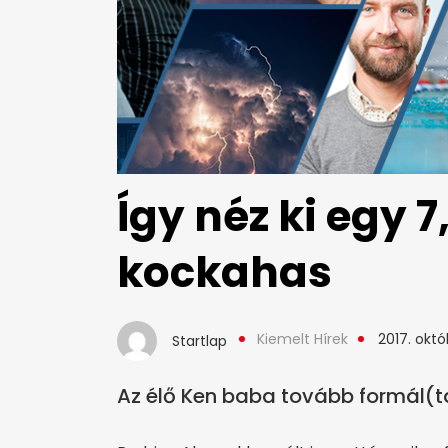
Így néz ki egy 7
kockahas
Kiemelt Hírek
2017. októ
Startlap
Az élő Ken baba tovább formál(ta