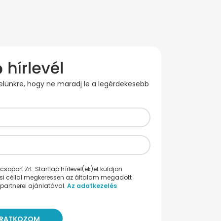
evelünkre, hogy ne maradj le a legérdekesebb
oport Zrt. Startlap hírlevel(ek)et küldjön
ési céllal megkeressen az általam megadott
partnerei ajánlatával.
Az adatkezelés