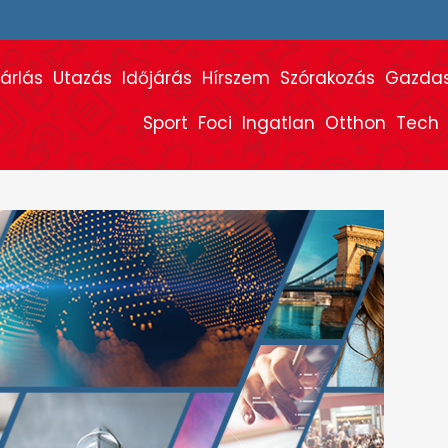
árlás
Utazás
Időjárás
Hírszem
Szórakozás
Gazda
Sport
Foci
Ingatlan
Otthon
Tech