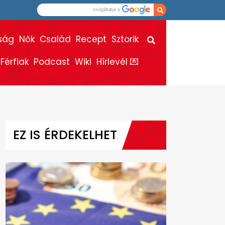
ság
Nők
Család
Recept
Sztorik
Férfiak
Podcast
Wiki
Hírlevél 💌
EZ IS ÉRDEKELHET