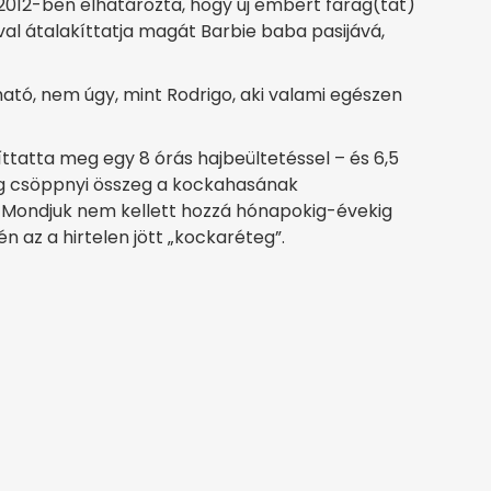
 2012-ben elhatározta, hogy új embert farag(tat)
l átalakíttatja magát Barbie baba pasijává,
tó, nem úgy, mint Rodrigo, aki valami egészen
ttatta meg egy 8 órás hajbeültetéssel – és 6,5
dig csöppnyi összeg a kockahasának
ért. Mondjuk nem kellett hozzá hónapokig-évekig
n az a hirtelen jött „kockaréteg”.