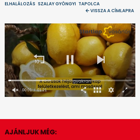
ELHALÁLOZÁS
SZALAY GYÖNGYI
TAPOLCA
VISSZA A CÍMLAPRA
00:02
01:21
0
seconds
of
1
minute,
21
seconds
AJÁNLJUK MÉG:
EZ IS ÉRDEKELHET