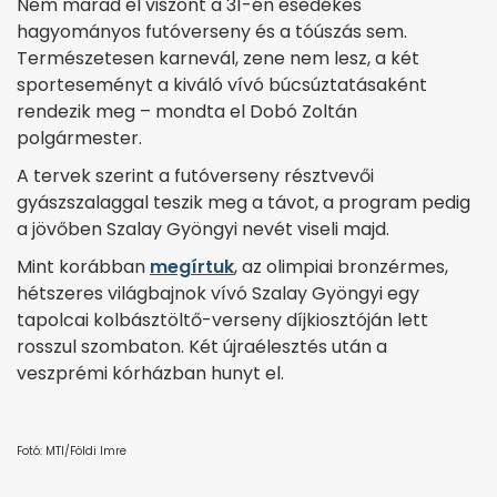
Nem marad el viszont a 31-én esedékes
hagyományos futóverseny és a tóúszás sem.
Természetesen karnevál, zene nem lesz, a két
sporteseményt a kiváló vívó búcsúztatásaként
rendezik meg – mondta el Dobó Zoltán
polgármester.
A tervek szerint a futóverseny résztvevői
gyászszalaggal teszik meg a távot, a program pedig
a jövőben Szalay Gyöngyi nevét viseli majd.
Mint korábban
megírtuk
, az olimpiai bronzérmes,
hétszeres világbajnok vívó Szalay Gyöngyi egy
tapolcai kolbásztöltő-verseny díjkiosztóján lett
rosszul szombaton. Két újraélesztés után a
veszprémi kórházban hunyt el.
Fotó: MTI/Földi Imre