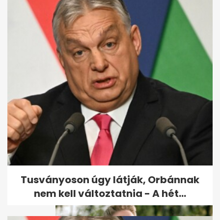
"Egyik legnagyobb
szurkolónk": megható fotóval
búcsúzott...
Tusványoson úgy látják, Orbánnak
nem kell változtatnia - A hét...