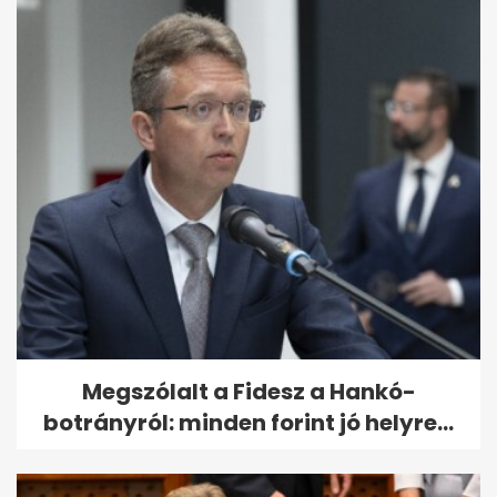
Megszólalt a Fidesz a Hankó-
botrányról: minden forint jó helyre...