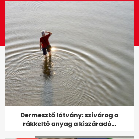
Galambos Lajos megszólalt
Dermesztő látvány: szivárog a
felesége haláláról
rákkeltő anyag a kiszáradó...