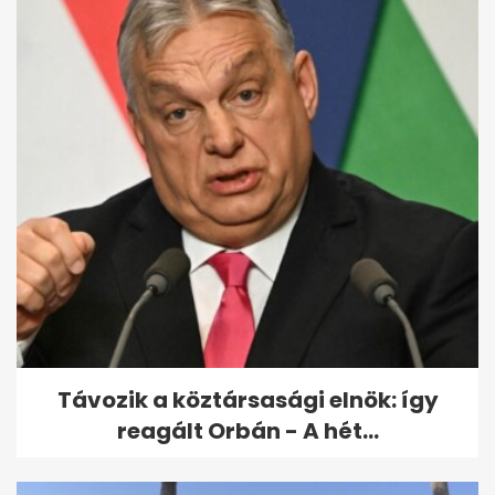
Meghalt Maggie Smith,
mindannyiunk McGalagony
professzora
Távozik a köztársasági elnök: így
reagált Orbán - A hét...