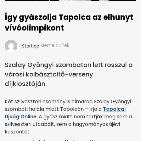
Így gyászolja Tapolca az elhunyt
vívóolimpikont
Kiemelt Hírek
Startlap
Szalay Gyöngyi szombaton lett rosszul a
városi kolbásztöltő-verseny
díjkiosztóján.
Két szilveszteri esemény is elmarad Szalay Gyöngyi
szombati halála miatt Tapolcán – írja a
Tapolcai
Újság Online
. A gyász miatt nem tartják meg sem a
szilveszteri utcabált, sem a hagyományos újévi
köszöntőt.