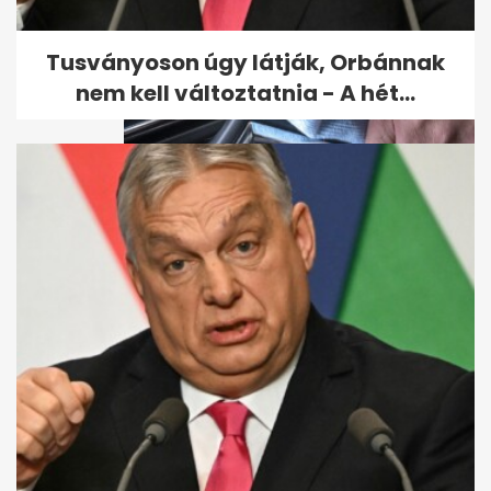
Tusványoson úgy látják, Orbánnak
nem kell változtatnia - A hét...
Az esztergomi Suzuki gyárban
leáll a termelés egy hétre