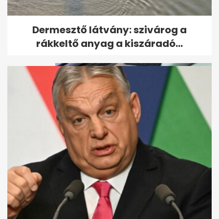
Ritka villámrajt a magyar
Dermesztő látvány: szivárog a
autópiacon (x)
rákkeltő anyag a kiszáradó...
Kutyákat, macskát mentettek
a rendőrök egy forró autóból...