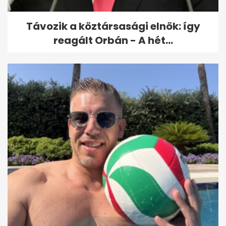
Távozik a köztársasági elnök: így
reagált Orbán - A hét...