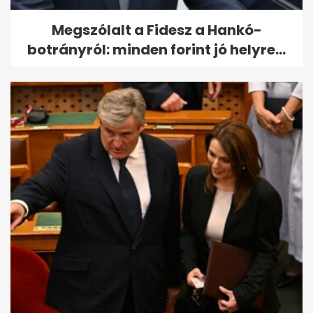
Megszólalt a Fidesz a Hankó-
botrányról: minden forint jó helyre...