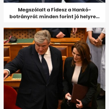
Megszólalt a Fidesz a Hankó-
botrányról: minden forint jó helyre...