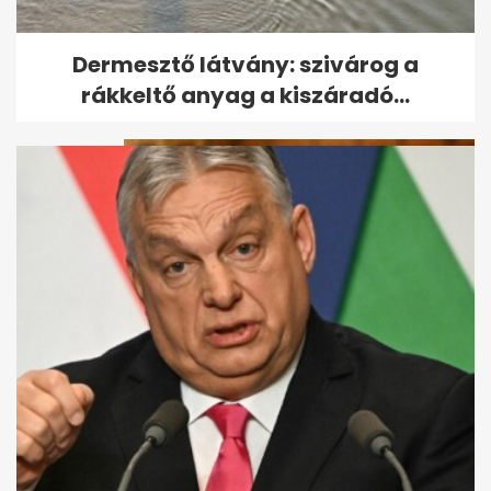
A Kossuth tér víztükrén át
Dermesztő látvány: szivárog a
rohantak az emberek a Tisza...
rákkeltő anyag a kiszáradó...
Mikor lesz új miniszterelnök
Magyarországon? Lépésről...