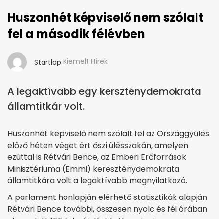
Huszonhét képviselő nem szólalt
fel a második félévben
Kiemelt Hírek
Startlap
A legaktívabb egy kerszténydemokrata
államtitkár volt.
Huszonhét képviselő nem szólalt fel az Országgyűlés
előző héten véget ért őszi ülésszakán, amelyen
ezúttal is Rétvári Bence, az Emberi Erőforrások
Minisztériuma (Emmi) kereszténydemokrata
államtitkára volt a legaktívabb megnyilatkozó.
A parlament honlapján elérhető statisztikák alapján
Rétvári Bence további, összesen nyolc és fél órában