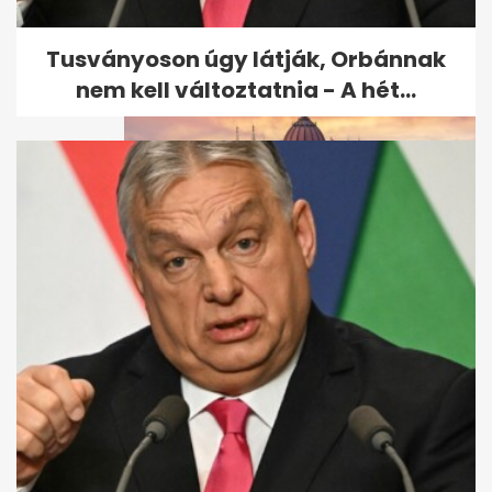
Tusványoson úgy látják, Orbánnak
nem kell változtatnia - A hét...
Blokád alá akarják vonni a
Parlamentet - A hét
legfontosabb...