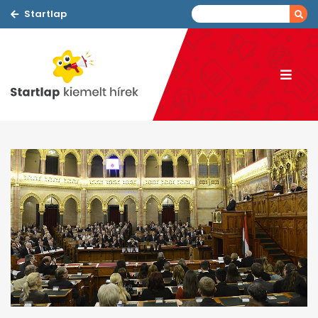
Startlap