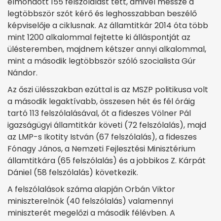
elmondott 155 felszólalást tett, amivel messze a
legtöbbször szót kérő és leghosszabban beszélő
képviselője a ciklusnak. Az államtitkár 2014 óta több
mint 1200 alkalommal fejtette ki álláspontját az
ülésteremben, majdnem kétszer annyi alkalommal,
mint a második legtöbbször szóló szocialista Gúr
Nándor.
Az őszi ülésszakban ezúttal is az MSZP politikusa volt
a második legaktívabb, összesen hét és fél óráig
tartó 113 felszólalásával, őt a fideszes Völner Pál
igazságügyi államtitkár követi (72 felszólalás), majd
az LMP-s Ikotity István (67 felszólalás), a fideszes
Fónagy János, a Nemzeti Fejlesztési Minisztérium
államtitkára (65 felszólalás) és a jobbikos Z. Kárpát
Dániel (58 felszólalás) következik.
A felszólalások száma alapján Orbán Viktor
miniszterelnök (40 felszólalás) valamennyi
miniszterét megelőzi a második félévben. A