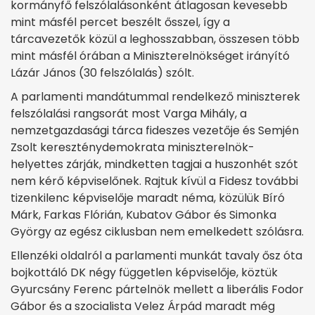
kormányfő felszólalásonként átlagosan kevesebb
mint másfél percet beszélt ősszel, így a
tárcavezetők közül a leghosszabban, összesen több
mint másfél órában a Miniszterelnökséget irányító
Lázár János (30 felszólalás) szólt.
A parlamenti mandátummal rendelkező miniszterek
felszólalási rangsorát most Varga Mihály, a
nemzetgazdasági tárca fideszes vezetője és Semjén
Zsolt kereszténydemokrata miniszterelnök-
helyettes zárják, mindketten tagjai a huszonhét szót
nem kérő képviselőnek. Rajtuk kívül a Fidesz további
tizenkilenc képviselője maradt néma, közülük Bíró
Márk, Farkas Flórián, Kubatov Gábor és Simonka
György az egész ciklusban nem emelkedett szólásra.
Ellenzéki oldalról a parlamenti munkát tavaly ősz óta
bojkottáló DK négy független képviselője, köztük
Gyurcsány Ferenc pártelnök mellett a liberális Fodor
Gábor és a szocialista Velez Árpád maradt még