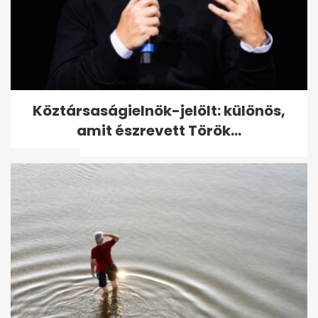
Bartermegállapodás
Köztársaságielnök-jelölt: különös,
influenszerrel: így alakul az
amit észrevett Török...
adózás