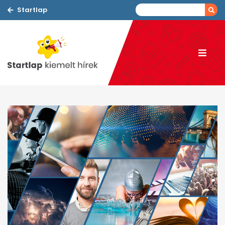
Startlap