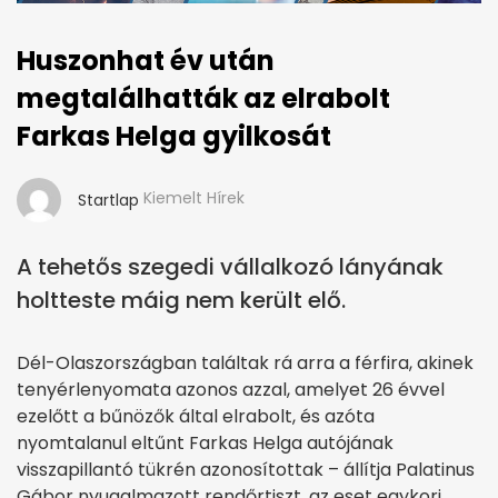
Huszonhat év után
megtalálhatták az elrabolt
Farkas Helga gyilkosát
Kiemelt Hírek
Startlap
A tehetős szegedi vállalkozó lányának
holtteste máig nem került elő.
Dél-Olaszországban találtak rá arra a férfira, akinek
tenyérlenyomata azonos azzal, amelyet 26 évvel
ezelőtt a bűnözők által elrabolt, és azóta
nyomtalanul eltűnt Farkas Helga autójának
visszapillantó tükrén azonosítottak – állítja Palatinus
Gábor nyugalmazott rendőrtiszt, az eset egykori