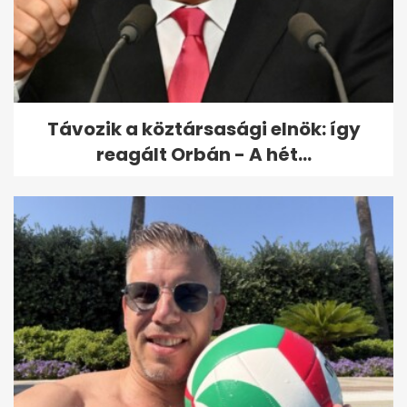
Távozik a köztársasági elnök: így
reagált Orbán - A hét...