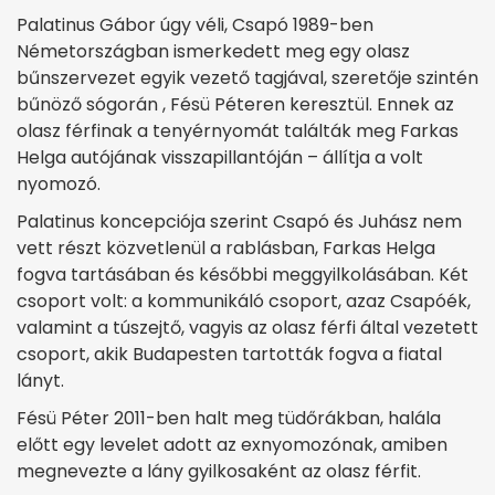
Palatinus Gábor úgy véli, Csapó 1989-ben
Németországban ismerkedett meg egy olasz
bűnszervezet egyik vezető tagjával, szeretője szintén
bűnöző sógorán , Fésü Péteren keresztül. Ennek az
olasz férfinak a tenyérnyomát találták meg Farkas
Helga autójának visszapillantóján – állítja a volt
nyomozó.
Palatinus koncepciója szerint Csapó és Juhász nem
vett részt közvetlenül a rablásban, Farkas Helga
fogva tartásában és későbbi meggyilkolásában. Két
csoport volt: a kommunikáló csoport, azaz Csapóék,
valamint a túszejtő, vagyis az olasz férfi által vezetett
csoport, akik Budapesten tartották fogva a fiatal
lányt.
Fésü Péter 2011-ben halt meg tüdőrákban, halála
előtt egy levelet adott az exnyomozónak, amiben
megnevezte a lány gyilkosaként az olasz férfit.