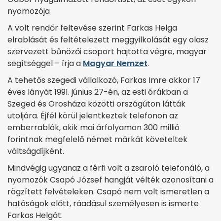
nyomozója
A volt rendőr feltevése szerint Farkas Helga
elrablását és feltételezett meggyilkolását egy olasz
szervezett bűnözői csoport hajtotta végre, magyar
segítséggel – írja a
Magyar Nemzet
.
A tehetős szegedi vállalkozó, Farkas Imre akkor 17
éves lányát 1991. június 27-én, az esti órákban a
Szeged és Orosháza közötti országúton látták
utoljára. Éjfél körül jelentkeztek telefonon az
emberrablók, akik mai árfolyamon 300 millió
forintnak megfelelő német márkát követeltek
váltságdíjként.
Mindvégig ugyanaz a férfi volt a zsaroló telefonáló, a
nyomozók Csapó József hangját vélték azonosítani a
rögzített felvételeken. Csapó nem volt ismeretlen a
hatóságok előtt, ráadásul személyesen is ismerte
Farkas Helgát.