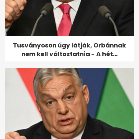
A Pagani csavarjai is
drágábbak lehetnek, mint egy
új Porsche 911
Tusványoson úgy látják, Orbánnak
nem kell változtatnia - A hét...