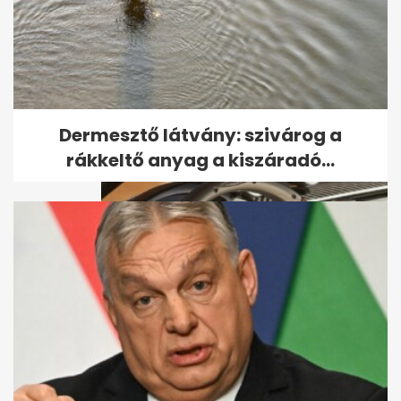
Végelszámolás indul Balásy
Gyula két cégénél, jogutód...
Dermesztő látvány: szivárog a
rákkeltő anyag a kiszáradó...