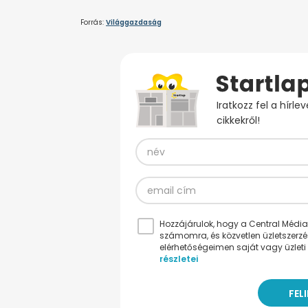
Forrás:
Világgazdaság
Iratkozz fel a hírl
cikkekről!
Hozzájárulok, hogy a Central Médiacs
számomra, és közvetlen üzletszerz
elérhetőségeimen saját vagy üzleti 
részletei