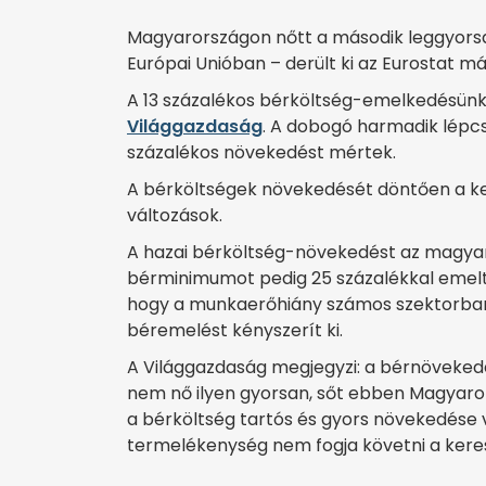
Magyarországon nőtt a második leggyorsa
Európai Unióban – derült ki az Eurostat m
A 13 százalékos bérköltség-emelkedésünke
Világgazdaság
. A dobogó harmadik lépcső
százalékos növekedést mértek.
A bérköltségek növekedését döntően a ke
változások.
A hazai bérköltség-növekedést az magyará
bérminimumot pedig 25 százalékkal emelte
hogy a munkaerőhiány számos szektorban e
béremelést kényszerít ki.
A Világgazdaság megjegyzi: a bérnövekedé
nem nő ilyen gyorsan, sőt ebben Magyaro
a bérköltség tartós és gyors növekedése v
termelékenység nem fogja követni a kere