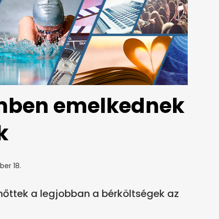
emben emelkednek
k
er 18.
ttek a legjobban a bérköltségek az