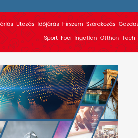
árlás
Utazás
Időjárás
Hírszem
Szórakozás
Gazda
Sport
Foci
Ingatlan
Otthon
Tech