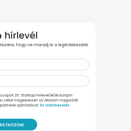
evelünkre, hogy ne maradj le a legérdekesebb
oport Zrt. Startlap hírlevel(ek)et küldjön
ési céllal megkeressen az általam megadott
partnerei ajánlatával.
Az adatkezelés