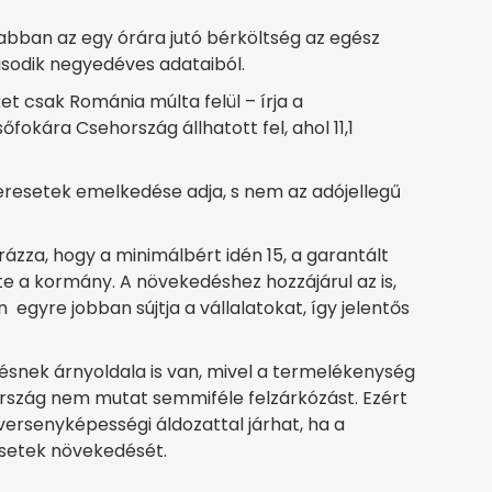
bban az egy órára jutó bérköltség az egész
ásodik negyedéves adataiból.
t csak Románia múlta felül – írja a
fokára Csehország állhatott fel, ahol 11,1
resetek emelkedése adja, s nem az adójellegű
zza, hogy a minimálbért idén 15, a garantált
 a kormány. A növekedéshez hozzájárul az is,
gyre jobban sújtja a vállalatokat, így jelentős
snek árnyoldala is van, mivel a termelékenység
rszág nem mutat semmiféle felzárkózást. Ezért
ersenyképességi áldozattal járhat, ha a
setek növekedését.