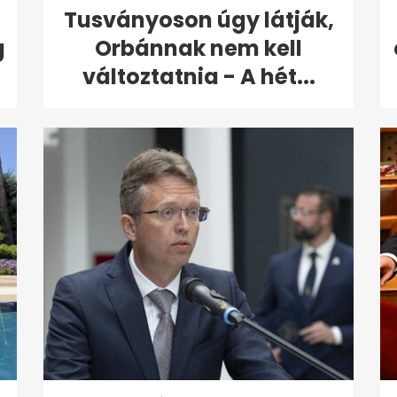
Tusványoson úgy látják,
g
Orbánnak nem kell
változtatnia - A hét...