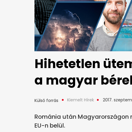
Hihetetlen üt
a magyar bére
Kiemelt Hírek
2017. szeptemb
Külső forrás
Románia után Magyarországon nő
EU-n belül.