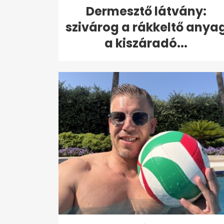
Dermesztő látvány:
szivárog a rákkeltő anya
a kiszáradó...