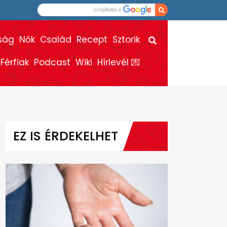
ság
Nők
Család
Recept
Sztorik
Férfiak
Podcast
Wiki
Hírlevél 💌
EZ IS ÉRDEKELHET