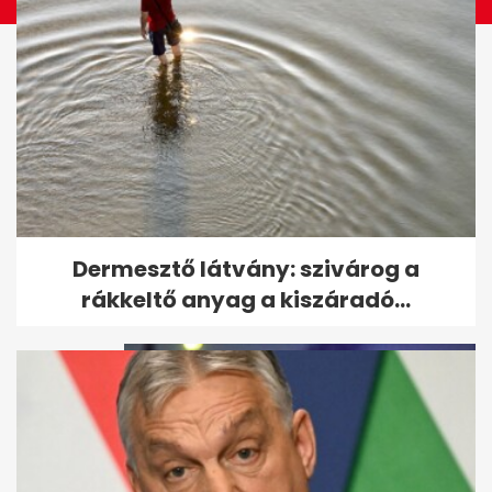
Robbanás után hatalmas tűz a
Dermesztő látvány: szivárog a
Soroksári úton
rákkeltő anyag a kiszáradó...