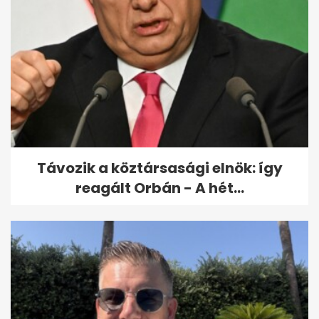
Ezért lesz Magyarország két
napig Európa fókuszában
Távozik a köztársasági elnök: így
reagált Orbán - A hét...