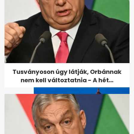
Megölték az amerikai nőt, aki
eltűnt a bulinegyedben
Tusványoson úgy látják, Orbánnak
nem kell változtatnia - A hét...