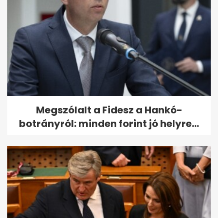
Megszólalt a Fidesz a Hankó-
botrányról: minden forint jó helyre...