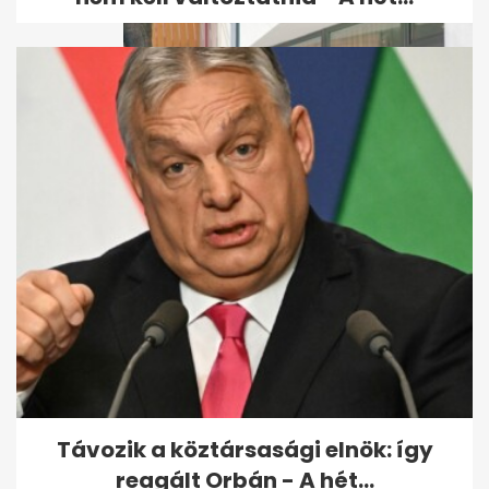
Meghalt a hajléktalanból lett
győri milliomos, aki 636
milliót...
Távozik a köztársasági elnök: így
reagált Orbán - A hét...