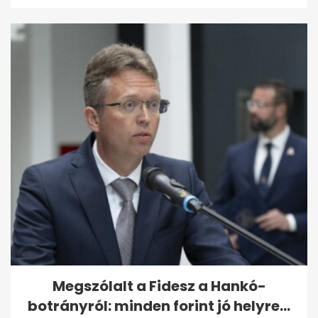
Megszólalt a Fidesz a Hankó-
botrányról: minden forint jó helyre...