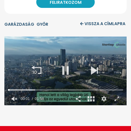
VISSZA A CÍMLAPRA
GARÁZDASÁG
GYŐR
00:02
01:58
0
seconds
of
1
minute,
58