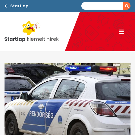
Startlap