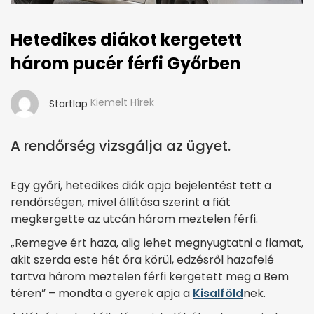
Hetedikes diákot kergetett
három pucér férfi Győrben
Kiemelt Hírek
Startlap
A rendőrség vizsgálja az ügyet.
Egy győri, hetedikes diák apja bejelentést tett a
rendőrségen, mivel állítása szerint a fiát
megkergette az utcán három meztelen férfi.
„Remegve ért haza, alig lehet megnyugtatni a fiamat,
akit szerda este hét óra körül, edzésről hazafelé
tartva három meztelen férfi kergetett meg a Bem
téren” – mondta a gyerek apja a
Kisalföld
nek.