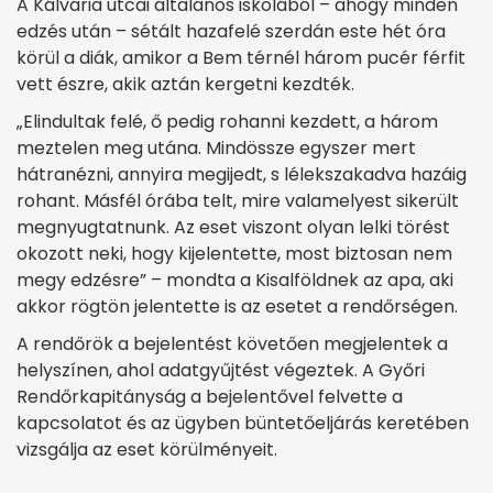
A Kálvária utcai általános iskolából – ahogy minden
edzés után – sétált hazafelé szerdán este hét óra
körül a diák, amikor a Bem térnél három pucér férfit
vett észre, akik aztán kergetni kezdték.
„Elindultak felé, ő pedig rohanni kezdett, a három
meztelen meg utána. Mindössze egyszer mert
hátranézni, annyira megijedt, s lélekszakadva hazáig
rohant. Másfél órába telt, mire valamelyest sikerült
megnyugtatnunk. Az eset viszont olyan lelki törést
okozott neki, hogy kijelentette, most biztosan nem
megy edzésre” – mondta a Kisalföldnek az apa, aki
akkor rögtön jelentette is az esetet a rendőrségen.
A rendőrök a bejelentést követően megjelentek a
helyszínen, ahol adatgyűjtést végeztek. A Győri
Rendőrkapitányság a bejelentővel felvette a
kapcsolatot és az ügyben büntetőeljárás keretében
vizsgálja az eset körülményeit.