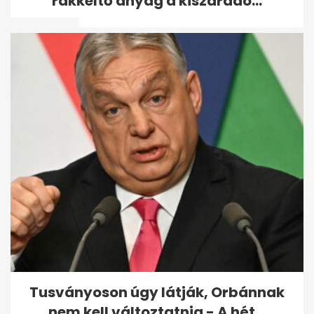
rákkeltő anyag a kiszáradó...
beszédébe...
Újraszámolták a
szavazatokat Győrben –
megvan a végeredmény
Tusványoson úgy látják, Orbánnak
nem kell változtatnia - A hét...