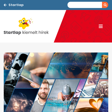
Startlap