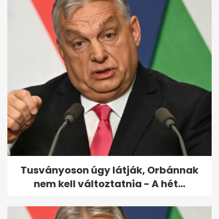
Citromfa nevelése otthon: pár
lépés, és máris mediterrán a...
Tusványoson úgy látják, Orbánnak
nem kell változtatnia - A hét...