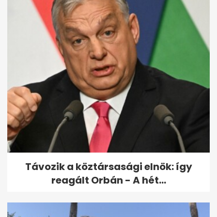
Távozik a köztársasági elnök: így
reagált Orbán - A hét...