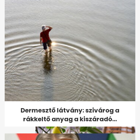
Új szobanövény egyetlen
levélből: így szaporíthatja
egyszerűen
Dermesztő látvány: szivárog a
rákkeltő anyag a kiszáradó...