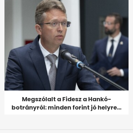
Megszólalt a Fidesz a Hankó-
botrányról: minden forint jó helyre...