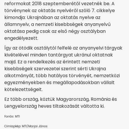
reformokat 2018 szeptemberétől vezetnék be. A
törvénynek az oktatás nyelvéről szóló 7. cikkelye
kimondja: Ukrajnában az oktatás nyelve az
államnyelv, a nemzeti kisebbségek anyanyelvű
oktatása pedig csak az első négy osztályban
engedélyezett.
Így az ötödik osztálytól felfelé az anyanyelvi tárgyak
kivételével minden tantárgyat ukránul oktatnak
majd. Ez a rendelkezés az érintett nemzeti
kisebbségek szervezetei szerint sérti Ukrajna
alkotmányát, több hatályos törvényét, nemzetközi
egyezményekben és megállapodásokban vállalt
kötelezettségeit.
Ez több ország, köztük Magyarország, Románia és
Lengyelország heves tiltakozását váltotta ki.
Forrás: MTI
Címlapkép: MTI/Marjai János