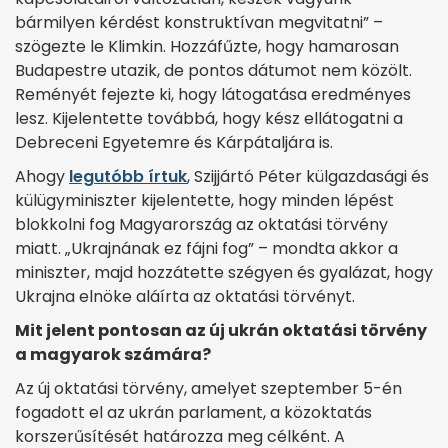
bármilyen kérdést konstruktívan megvitatni” –
szögezte le Klimkin. Hozzáfűzte, hogy hamarosan
Budapestre utazik, de pontos dátumot nem közölt.
Reményét fejezte ki, hogy látogatása eredményes
lesz. Kijelentette továbbá, hogy kész ellátogatni a
Debreceni Egyetemre és Kárpátaljára is.
Ahogy
legutóbb írtuk
, Szijjártó Péter külgazdasági és
külügyminiszter kijelentette, hogy minden lépést
blokkolni fog Magyarország az oktatási törvény
miatt. „Ukrajnának ez fájni fog” – mondta akkor a
miniszter, majd hozzátette szégyen és gyalázat, hogy
Ukrajna elnöke aláírta az oktatási törvényt.
Mit jelent pontosan az új ukrán oktatási törvény
a magyarok számára?
Az új oktatási törvény, amelyet szeptember 5-én
fogadott el az ukrán parlament, a közoktatás
korszerűsítését határozza meg célként. A