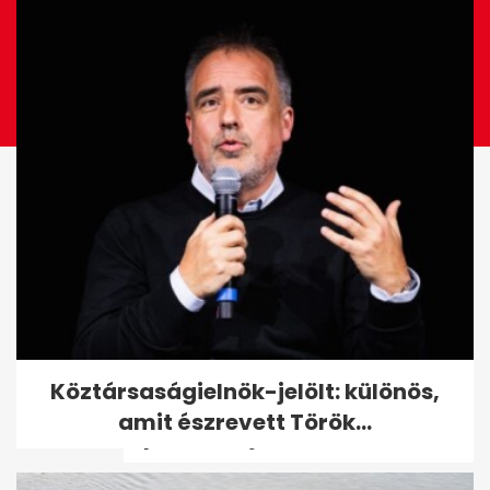
Kvíz: felismered a
Köztársaságielnök-jelölt: különös,
legismertebb magyar úszókat
amit észrevett Török...
a párizsi rajt...