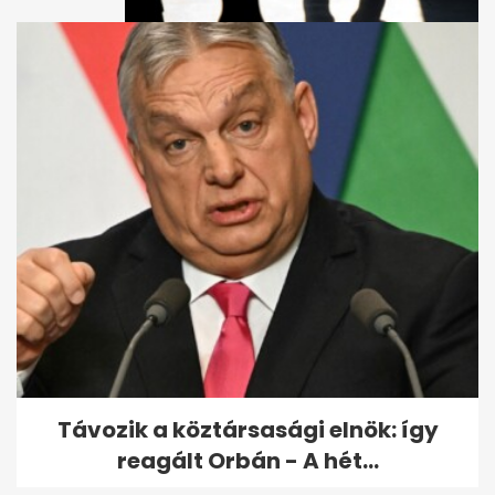
Kiderült, ki rúgta fel a
kalandparkban a kisgyereket
- korábban...
Távozik a köztársasági elnök: így
reagált Orbán - A hét...