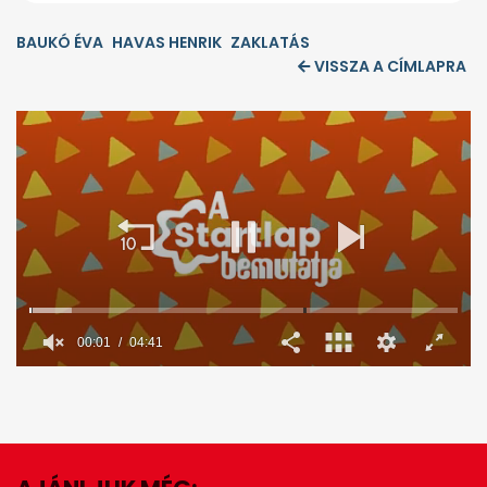
BAUKÓ ÉVA
HAVAS HENRIK
ZAKLATÁS
VISSZA A CÍMLAPRA
00:02
04:41
0
seconds
of
4
minutes,
41
seconds