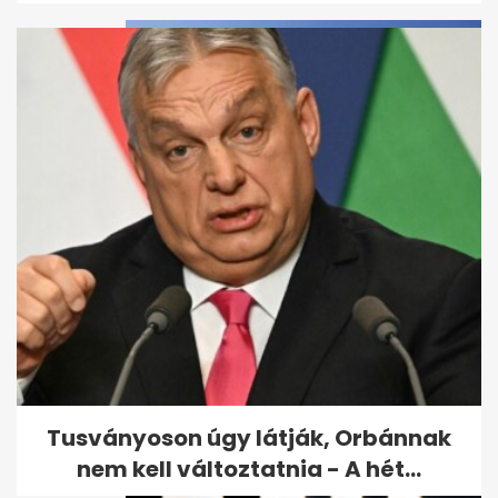
Sírva mennek haza a
munkából a nők a
Thyssenkruppnál a...
Tusványoson úgy látják, Orbánnak
nem kell változtatnia - A hét...