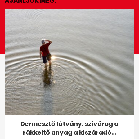
AJÁNLJUK MÉG:
EZ IS ÉRDEKELHET
A NER újabb sztárpapja bukott
Dermesztő látvány: szivárog a
le, ministráns fiúkat zaklatott
rákkeltő anyag a kiszáradó...