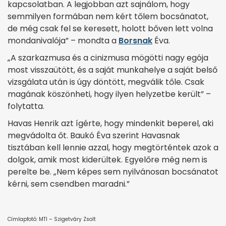
kapcsolatban. A legjobban azt sajnálom, hogy
semmilyen formában nem kért tőlem bocsánatot,
de még csak fel se keresett, holott bőven lett volna
mondanivalója” – mondta a
Borsnak
Éva.
„A szarkazmusa és a cinizmusa mögötti nagy egója
most visszaütött, és a saját munkahelye a saját belső
vizsgálata után is úgy döntött, megválik tőle. Csak
magának köszönheti, hogy ilyen helyzetbe került” –
folytatta.
Havas Henrik azt ígérte, hogy mindenkit beperel, aki
megvádolta őt. Baukó Éva szerint Havasnak
tisztában kell lennie azzal, hogy megtörténtek azok a
dolgok, amik most kiderültek. Egyelőre még nem is
perelte be. „Nem képes sem nyilvánosan bocsánatot
kérni, sem csendben maradni.”
Címlapfotó: MTI – Szigetváry Zsolt