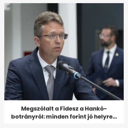
Megszólalt a Fidesz a Hankó-
botrányról: minden forint jó helyre...