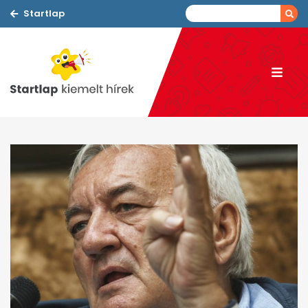
Startlap