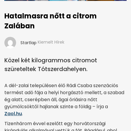
Hatalmasra nőtt a citrom
Zalában
Kiemelt Hírek
Startlap
Közel két kilogrammos citromot
szüreteltek Tótszerdahelyen.
A dél-zalai településen élő Rádi Csaba szenzációs
termést adó fája a helyi horgásztó mellett, a szabad
ég alatt, cserépben áll, ágai óriásira nőtt
gyümölcsöktől hajlanak szinte a földig – írja a
Zaol.hu
.
Tizenhárom évvel ezelőtt egy horvátországi
kirándulás alkalmával vettük a fát. Ráadásul, ahol