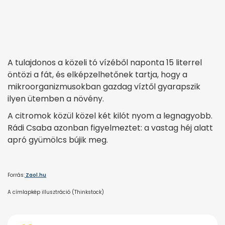
A tulajdonos a közeli tó vízéből naponta 15 literrel
öntözi a fát, és elképzelhetőnek tartja, hogy a
mikroorganizmusokban gazdag víztől gyarapszik
ilyen ütemben a növény.
A citromok közül közel két kilót nyom a legnagyobb.
Rádi Csaba azonban figyelmeztet: a vastag héj alatt
apró gyümölcs bújik meg.
Forrás:
Zaol.hu
A címlapkép illusztráció (Thinkstock)