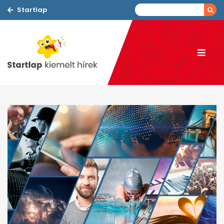
Startlap