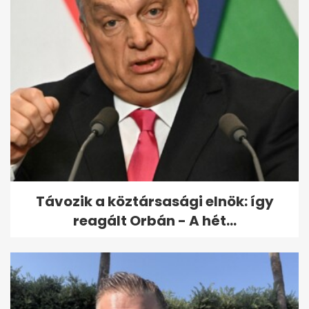
Ördög Nóra: a Szombat esti láz
előtt azt mondták, egy hét...
Távozik a köztársasági elnök: így
reagált Orbán - A hét...