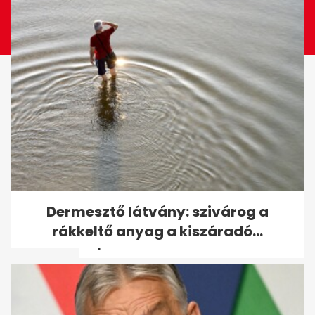
Osváth Zsolt rosszul lett a 42
Dermesztő látvány: szivárog a
fokos hőségben: „Elment a
rákkeltő anyag a kiszáradó...
kép”