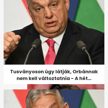
Nyaralás előtt ezt ne tedd: 3
rejtekhely, amit a betörők
ismernek
Tusványoson úgy látják, Orbánnak
nem kell változtatnia - A hét...