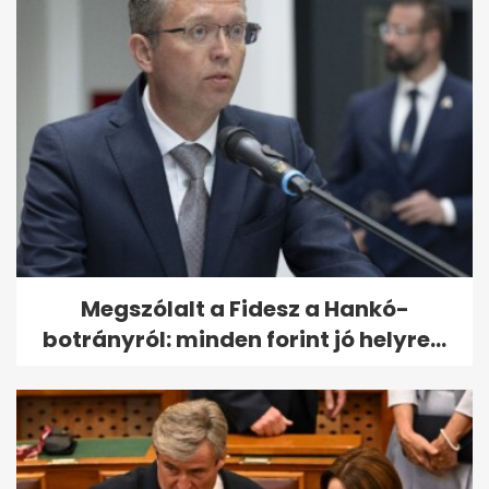
Megszólalt a Fidesz a Hankó-
botrányról: minden forint jó helyre...