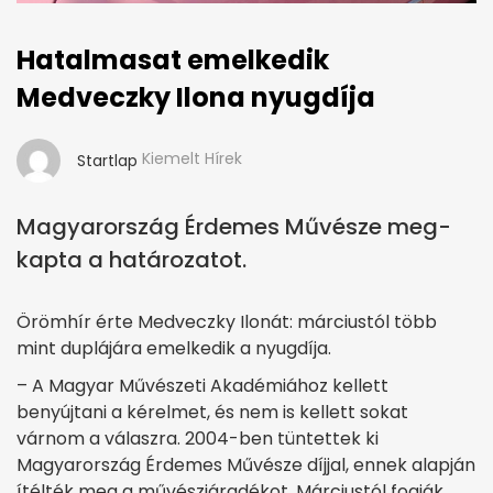
Hatalmasat emelkedik
Medveczky Ilona nyugdíja
Kiemelt Hírek
Startlap
Magyarország Érdemes Művésze meg­
kapta a ha­tá­ro­za­tot.
Örömhír érte Medveczky Ilonát: márciustól több
mint duplájára emelkedik a nyugdíja.
– A Magyar Művészeti Akadémiához kellett
benyújtani a kérelmet, és nem is kellett sokat
várnom a válaszra. 2004-ben tüntettek ki
Magyarország Érdemes Művésze díjjal, ennek alapján
ítélték meg a művészjáradékot. Márciustól fogják