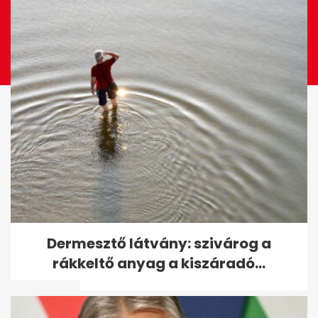
A pszichológia szerint ez a
Dermesztő látvány: szivárog a
nyudíjba vonulás legnehezebb
rákkeltő anyag a kiszáradó...
része -...