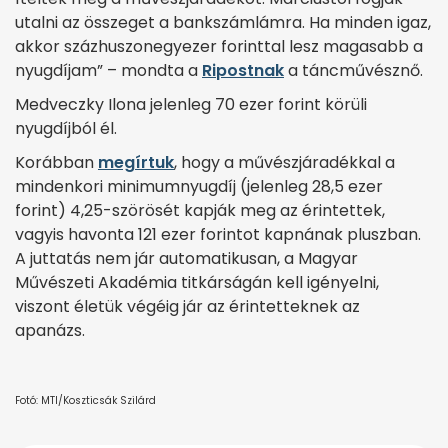
utalni az összeget a bankszámlámra. Ha minden igaz,
akkor százhuszonegyezer forinttal lesz magasabb a
nyugdíjam” – mondta a
Ripostnak
a táncművésznő.
Medveczky Ilona jelenleg 70 ezer forint körüli
nyugdíjból él.
Korábban
megírtuk
, hogy a művészjáradékkal a
mindenkori minimumnyugdíj (jelenleg 28,5 ezer
forint) 4,25-szörösét kapják meg az érintettek,
vagyis havonta 121 ezer forintot kapnának pluszban.
A juttatás nem jár automatikusan, a Magyar
Művészeti Akadémia titkárságán kell igényelni,
viszont életük végéig jár az érintetteknek az
apanázs.
Fotó: MTI/Koszticsák Szilárd