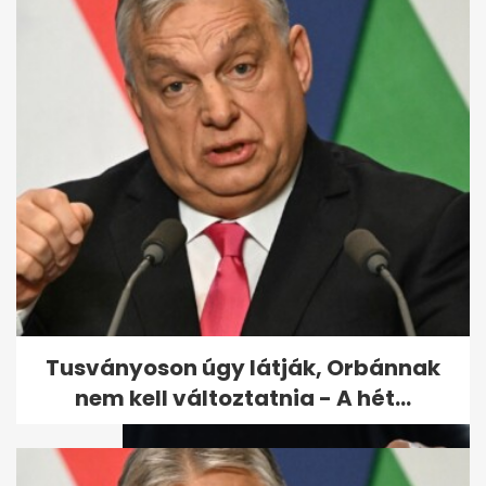
Vannak nyugdíjasok, akik túl
sokat takarítanak meg - és
túl...
Tusványoson úgy látják, Orbánnak
nem kell változtatnia - A hét...