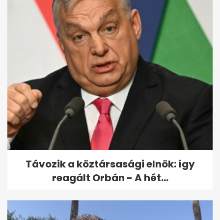
Nyugdíjas Szervezetek
Egyeztető Tanácsa: a
jelenlegi...
Távozik a köztársasági elnök: így
reagált Orbán - A hét...