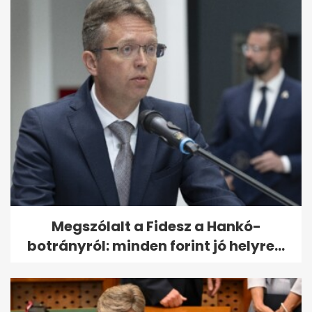
Megszólalt a Fidesz a Hankó-
botrányról: minden forint jó helyre...