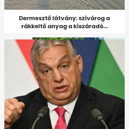
Újabb késelés
Dermesztő látvány: szivárog a
Németországban, hat sérült
rákkeltő anyag a kiszáradó...
Többféle drogot találtak a 19
éves lány szervezetében, aki...