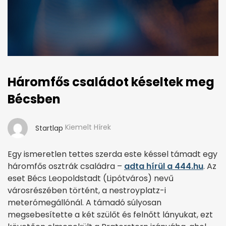
Háromfős családot késeltek meg
Bécsben
Kiemelt Hírek
Startlap
Egy ismeretlen tettes szerda este késsel támadt egy
háromfős osztrák családra –
adta hírül a 444.hu
. Az
eset Bécs Leopoldstadt (Lipótváros) nevű
városrészében történt, a nestroyplatz-i
meterómegállónál. A támadó súlyosan
megsebesítette a két szülőt és felnőtt lányukat, ezt