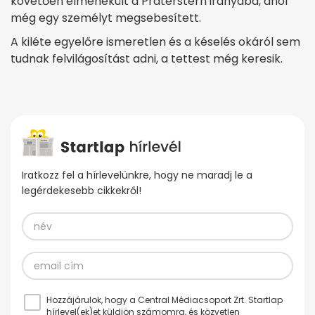
követően elmenekült a Praterstern irányába, ahol
még egy személyt megsebesített.
A kiléte egyelőre ismeretlen és a késelés okáról sem
tudnak felvilágosítást adni, a tettest még keresik.
Iratkozz fel a hírlevelünkre, hogy ne maradj le a
legérdekesebb cikkekről!
Hozzájárulok, hogy a Central Médiacsoport Zrt. Startlap
hírlevel(ek)et küldjön számomra, és közvetlen