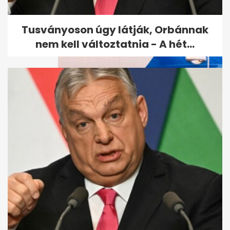
Tusványoson úgy látják, Orbánnak
nem kell változtatnia - A hét...
Mosonmagyaróvári késelés:
az eladót védte a férfi, akit
az...