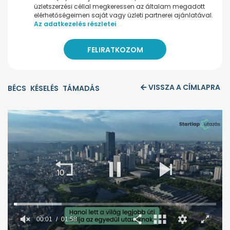
üzletszerzési céllal megkeressen az általam megadott
elérhetőségeimen saját vagy üzleti partnerei ajánlatával.
Az adatkezelés részletei
VISSZA A CÍMLAPRA
BÉCS
KÉSELÉS
TÁMADÁS
00:02
01:58