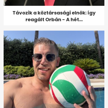
Távozik a köztársasági elnök: így
reagált Orbán - A hét...