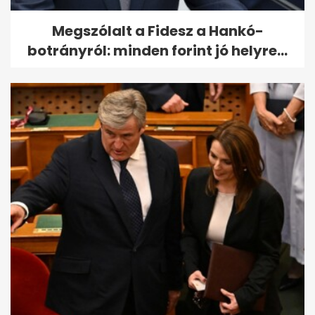
Megszólalt a Fidesz a Hankó-
botrányról: minden forint jó helyre...