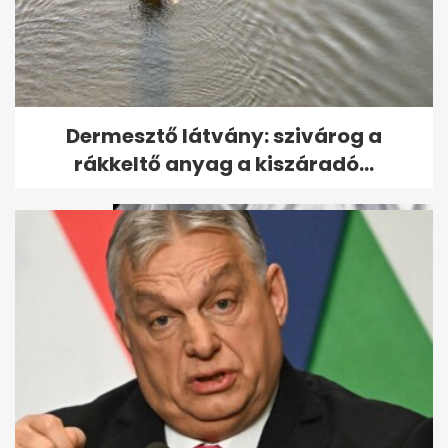
Magyar Péter beszorult egy
Dermesztő látvány: szivárog a
kórházi liftbe
rákkeltő anyag a kiszáradó...