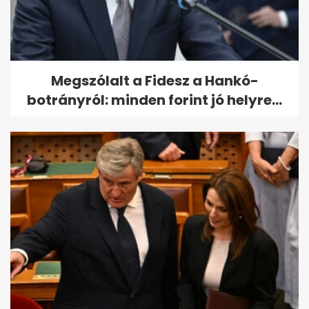
Megszólalt a Fidesz a Hankó-
botrányról: minden forint jó helyre...