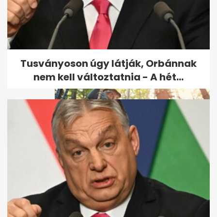
Szolnoki gyerekbántalmazás:
a karate szövetség örökre...
Tusványoson úgy látják, Orbánnak
nem kell változtatnia - A hét...
A szolnoki kalandparkban
felrúgta a kísérő a rábízott