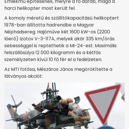
Emlékmű építésének, melyre a fő darab, maga a
harci helikopter most került fel.
A komoly méretű és szállítókapacitású helikoptert
1978-ban állította hadrendbe a Magyar
Néphadsereg. Hajóműve két 1600 kW-os (2200
lóerő) Izotov V-3-117A, melyek akár 335 km/órás
sebességgel is reptethetik a Mi-24-est. Maximális
felszállósúlya 12 000 kilogramm és a kétfős
személyzeten kívül 10 fő fér el a fedélzeten.
Az MTI fotósa, Mészáros János megörökítette a
látványos akciót: