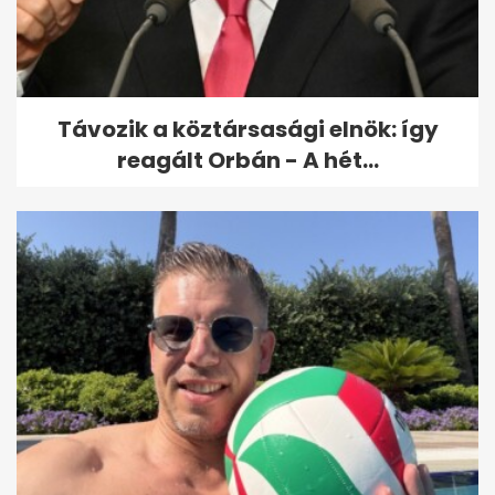
felvette, ahogy elsüllyedt a
luxusjacht...
Távozik a köztársasági elnök: így
reagált Orbán - A hét...