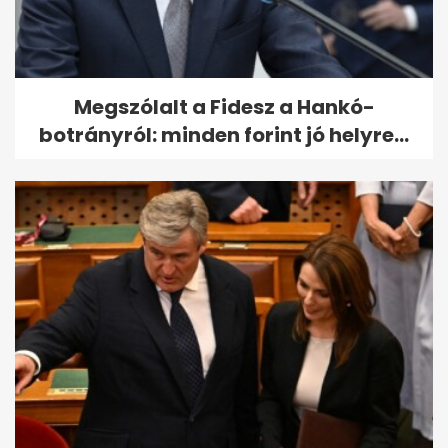
Megszólalt a Fidesz a Hankó-
botrányról: minden forint jó helyre...