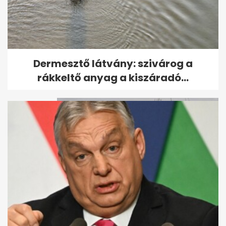
A bukaresti magyar konzul
Dermesztő látvány: szivárog a
halálos balesetet szenvedett
rákkeltő anyag a kiszáradó...