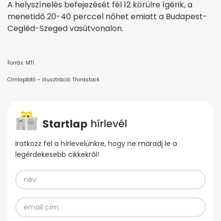
A helyszínelés befejezését fél 12 körülre ígérik, a
menetidő 20-40 perccel nőhet emiatt a Budapest-
Cegléd-Szeged vasútvonalon.
Forrás: MTI
Címlapfotó – illusztráció: Thinkstock
Iratkozz fel a hírlevelünkre, hogy ne maradj le a
legérdekesebb cikkekről!