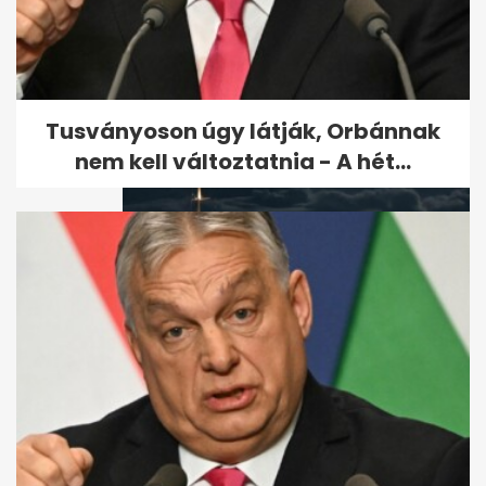
Elsüllyedt luxusjacht:
megtalálták az utolsó
holttestet
Tusványoson úgy látják, Orbánnak
nem kell változtatnia - A hét...
Egy térfigyelő kamera