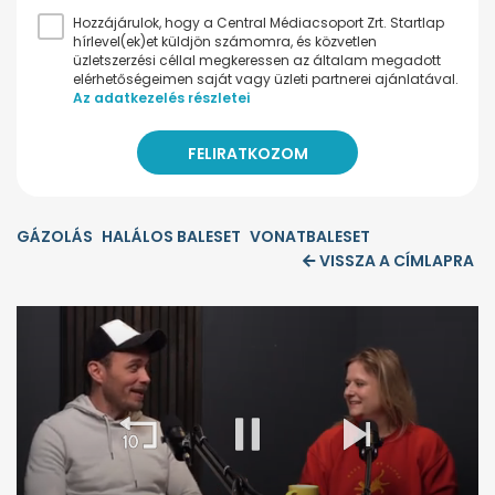
Hozzájárulok, hogy a Central Médiacsoport Zrt. Startlap
hírlevel(ek)et küldjön számomra, és közvetlen
üzletszerzési céllal megkeressen az általam megadott
elérhetőségeimen saját vagy üzleti partnerei ajánlatával.
Az adatkezelés részletei
GÁZOLÁS
HALÁLOS BALESET
VONATBALESET
VISSZA A CÍMLAPRA