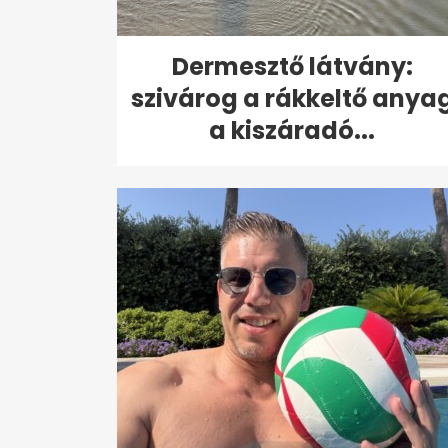
Dermesztő látvány:
szivárog a rákkeltő anya
a kiszáradó...