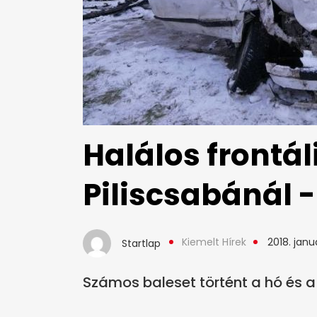
Halálos frontál
Piliscsabánál -
Kiemelt Hírek
2018. januá
Startlap
Számos baleset történt a hó és a