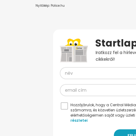
Nyitókép: Police.hu
Iratkozz fel a hírl
cikkekről!
Hozzájárulok, hogy a Central Médiacs
számomra, és közvetlen üzletszerz
elérhetőségeimen saját vagy üzleti 
részletei