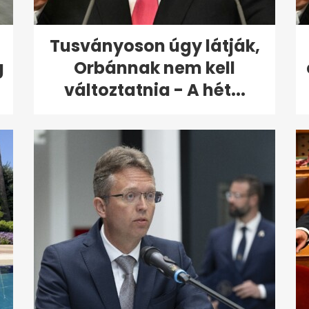
Tusványoson úgy látják,
g
Orbánnak nem kell
változtatnia - A hét...