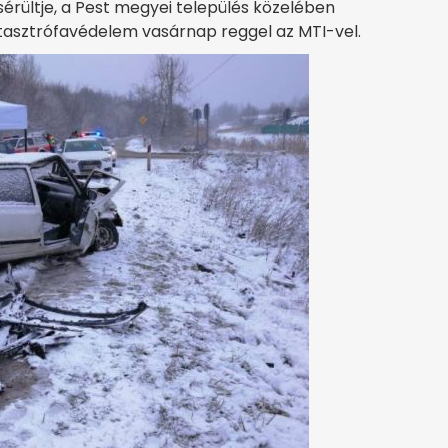
 sérültje, a Pest megyei település közelében
katasztrófavédelem vasárnap reggel az MTI-vel.