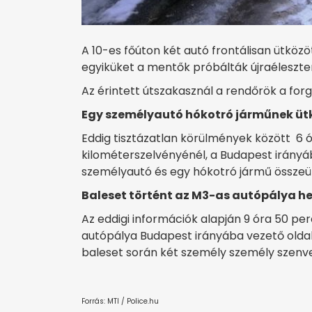
A 10-es főúton két autó frontálisan ütköz
egyiküket a mentők próbálták újraéleszteni
Az érintett útszakasznál a rendőrök a forg
Egy személyautó hókotró járműnek ütk
Eddig tisztázatlan körülmények között 6 
kilométerszelvényénél, a Budapest irányáb
személyautó és egy hókotró jármű összeüt
Baleset történt az M3-as autópálya h
Az eddigi információk alapján 9 óra 50 pe
autópálya Budapest irányába vezető olda
baleset során két személy személy szenved
Forrás: MTI / Police.hu