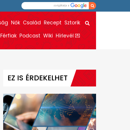
ság
Nők
Család
Recept
Sztorik
Férfiak
Podcast
Wiki
Hírlevél 💌
EZ IS ÉRDEKELHET