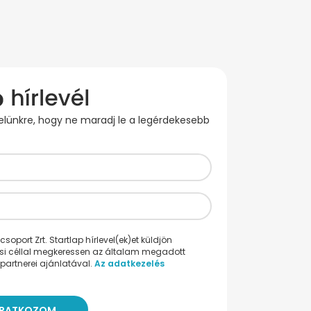
evelünkre, hogy ne maradj le a legérdekesebb
oport Zrt. Startlap hírlevel(ek)et küldjön
ési céllal megkeressen az általam megadott
partnerei ajánlatával.
Az adatkezelés