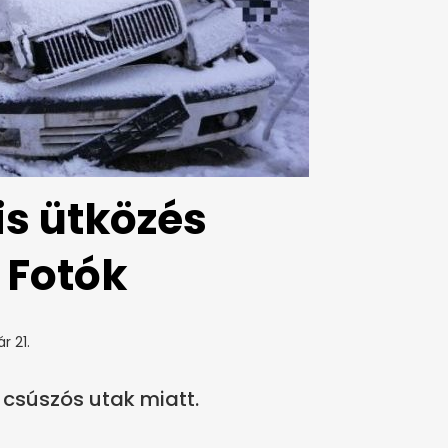
is ütközés
 Fotók
r 21.
 csúszós utak miatt.