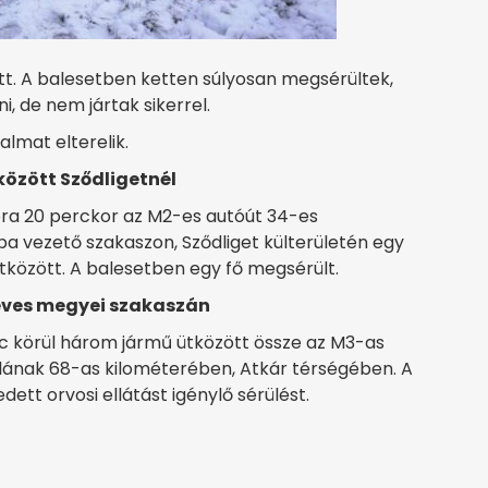
ött. A balesetben ketten súlyosan megsérültek,
, de nem jártak sikerrel.
almat elterelik.
özött Sződligetnél
óra 20 perckor az M2-es autóút 34-es
a vezető szakaszon, Sződliget külterületén egy
között. A balesetben egy fő megsérült.
eves megyei szakaszán
rc körül három jármű ütközött össze az M3-as
lának 68-as kilométerében, Atkár térségében. A
ett orvosi ellátást igénylő sérülést.