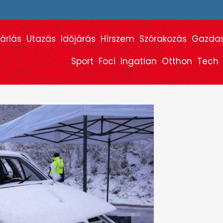
árlás
Utazás
Időjárás
Hírszem
Szórakozás
Gazda
Sport
Foci
Ingatlan
Otthon
Tech