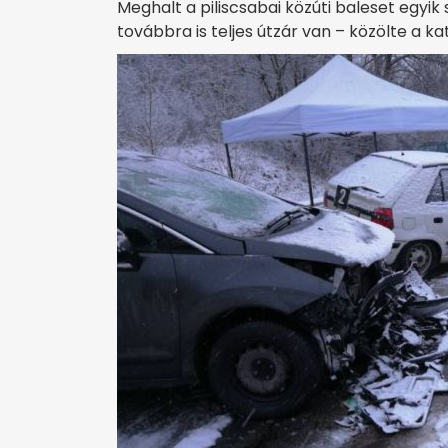
Meghalt a piliscsabai közúti baleset egyik
továbbra is teljes útzár van – közölte a 