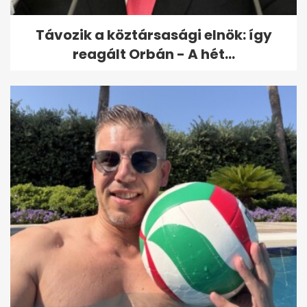
Távozik a köztársasági elnök: így
reagált Orbán - A hét...