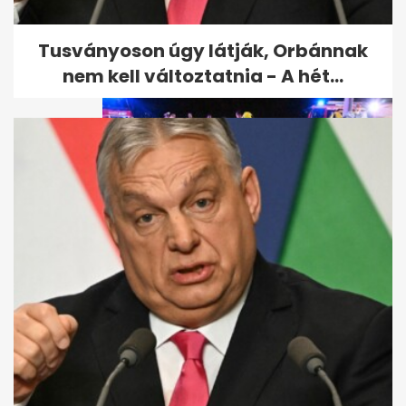
a Jóban Rosszban...
Tusványoson úgy látják, Orbánnak
nem kell változtatnia - A hét...
Hvg: a Schadl-ügy egyik
tanúja az Árpád hídi baleset
áldozata