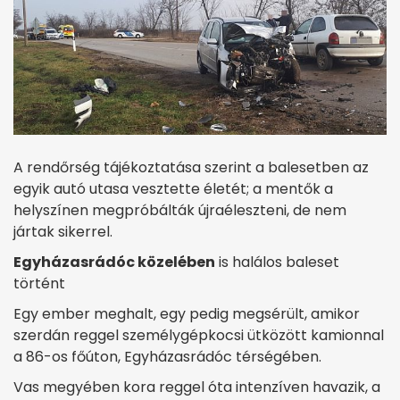
A rendőrség tájékoztatása szerint a balesetben az
egyik autó utasa vesztette életét; a mentők a
helyszínen megpróbálták újraéleszteni, de nem
jártak sikerrel.
Egyházasrádóc közelében
is halálos baleset
történt
Egy ember meghalt, egy pedig megsérült, amikor
szerdán reggel személygépkocsi ütközött kamionnal
a 86-os főúton, Egyházasrádóc térségében.
Vas megyében kora reggel óta intenzíven havazik, a