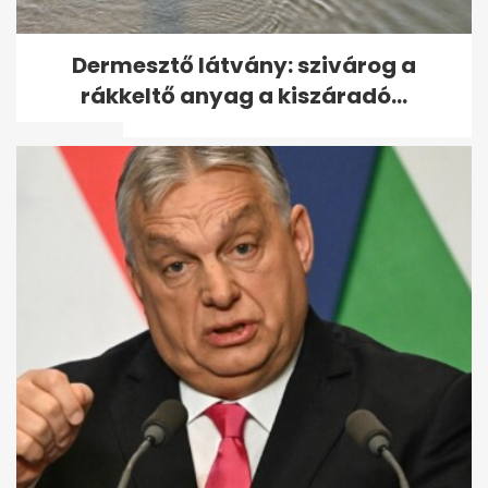
Szabálytalanul előzött, Volán-
Dermesztő látvány: szivárog a
buszt döntött árokba 38
rákkeltő anyag a kiszáradó...
utassal
Sürgősen vérre van szüksége