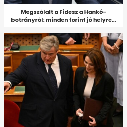
Megszólalt a Fidesz a Hankó-
botrányról: minden forint jó helyre...