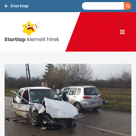
Startlap