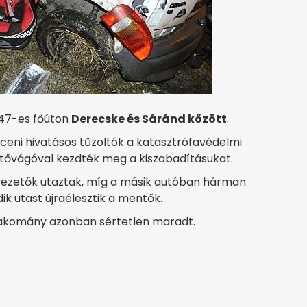
 47-es főúton
Derecske és Sáránd között
.
eceni hivatásos tűzoltók a katasztrófavédelmi
zítővágóval kezdték meg a kiszabadításukat.
vezetők utaztak, míg a másik autóban hárman
ik utast újraélesztik a mentők.
 rakomány azonban sértetlen maradt.