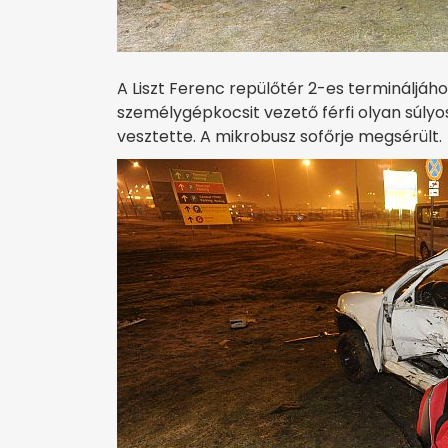
A Liszt Ferenc repülőtér 2-es termináljáh
személygépkocsit vezető férfi olyan súlyo
vesztette. A mikrobusz sofőrje megsérült.