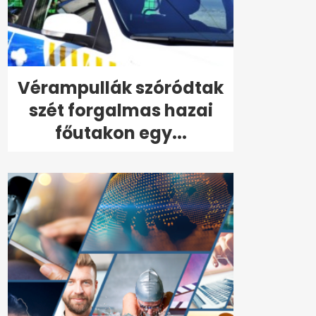
Vérampullák szóródtak
szét forgalmas hazai
főutakon egy...