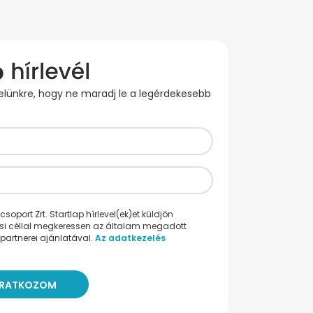
evelünkre, hogy ne maradj le a legérdekesebb
oport Zrt. Startlap hírlevel(ek)et küldjön
ési céllal megkeressen az általam megadott
partnerei ajánlatával.
Az adatkezelés