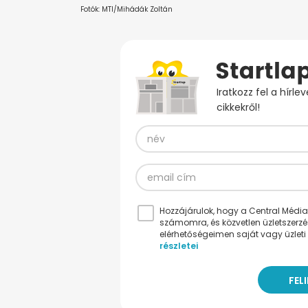
Fotók: MTI/Mihádák Zoltán
Iratkozz fel a hírl
cikkekről!
Hozzájárulok, hogy a Central Médiacs
számomra, és közvetlen üzletszerz
elérhetőségeimen saját vagy üzleti 
részletei