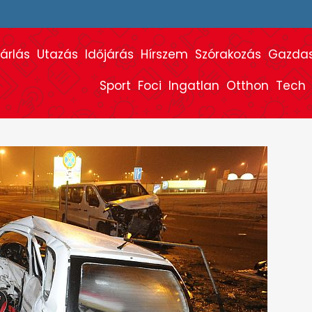
árlás
Utazás
Időjárás
Hírszem
Szórakozás
Gazda
Sport
Foci
Ingatlan
Otthon
Tech