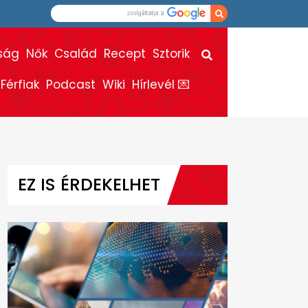
ság
Nők
Család
Recept
Sztorik
Férfiak
Podcast
Wiki
Hírlevél 💌
EZ IS ÉRDEKELHET