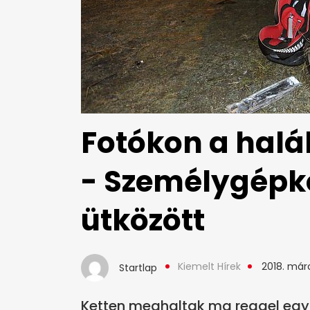
Fotókon a halál
- Személygépk
ütközött
Kiemelt Hírek
2018. márc
Startlap
Ketten meghaltak ma reggel egy 