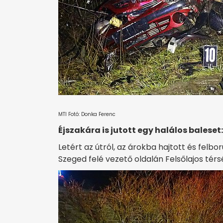
MTI Fotó: Donka Ferenc
Éjszakára is jutott egy halálos baleset:
Letért az útról, az árokba hajtott és felbo
Szeged felé vezető oldalán Felsőlajos tér