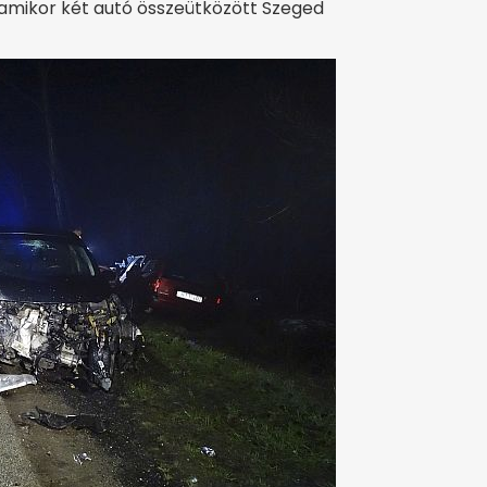
amikor két autó összeütközött Szeged