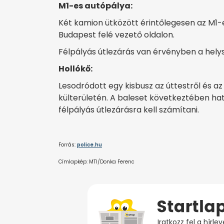
M1-es autópálya:
Két kamion ütközött érintőlegesen az M1
Budapest felé vezető oldalon.
Félpályás útlezárás van érvényben a helysz
Hollókő:
Lesodródott egy kisbusz az úttestről és a
külterületén. A baleset következtében hat
félpályás útlezárásra kell számítani.
Forrás:
police.hu
Címlapkép: MTI/Donka Ferenc
Iratkozz fel a hírl