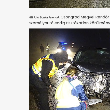
A Csongrád Megyei Rendőr-
MTI Fotó: Donka Ferenc
személyautó eddig tisztázatlan körülménye