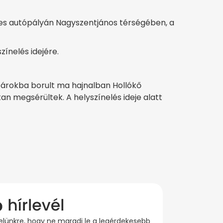
-es autópályán Nagyszentjános térségében, a
ínelés idejére.
z árokba borult ma hajnalban Hollókő
an megsérültek. A helyszínelés ideje alatt
evelünkre, hogy ne maradj le a legérdekesebb