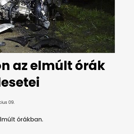
n az elmúlt órák
esetei
ius 09.
elmúlt órákban.