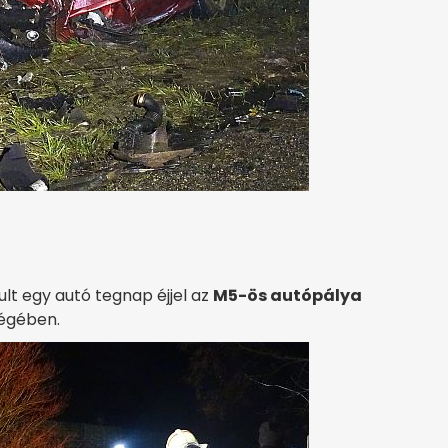
rult egy autó tegnap éjjel az
M5-ös autópálya
ségében.