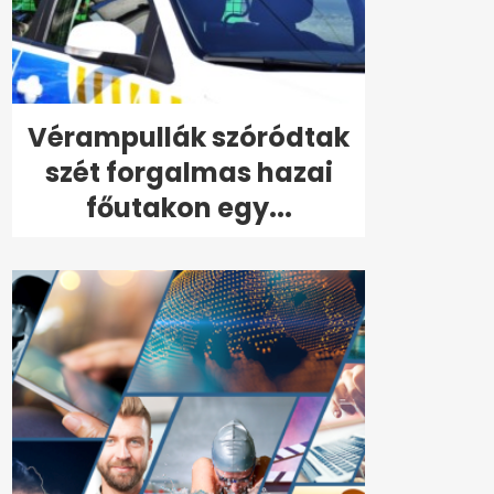
Vérampullák szóródtak
szét forgalmas hazai
főutakon egy...