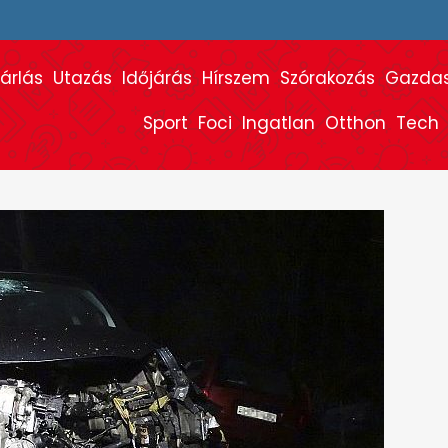
árlás
Utazás
Időjárás
Hírszem
Szórakozás
Gazda
Sport
Foci
Ingatlan
Otthon
Tech