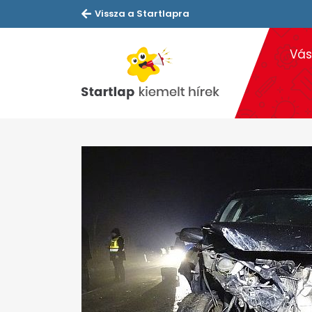
Vissza a Startlapra
Vás