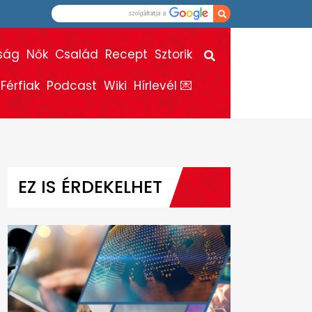
ság
Nők
Család
Recept
Sztorik
Férfiak
Podcast
Wiki
Hírlevél 💌
EZ IS ÉRDEKELHET