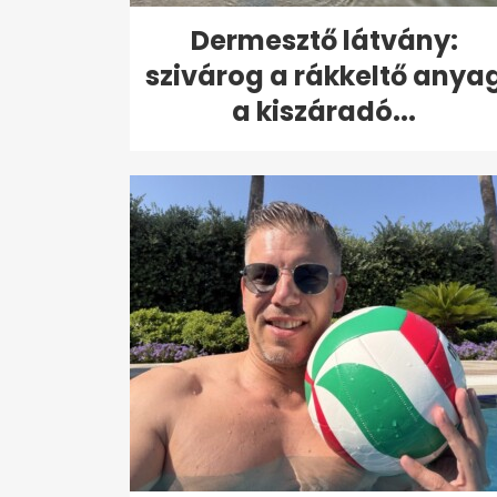
Dermesztő látvány:
szivárog a rákkeltő anya
a kiszáradó...