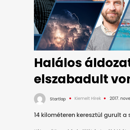
Halálos áldoza
elszabadult vo
Kiemelt Hírek
2017. nov
Startlap
14 kilométeren keresztül gurult a 