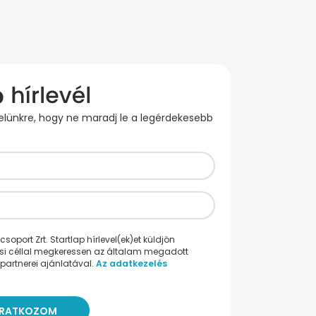
evelünkre, hogy ne maradj le a legérdekesebb
oport Zrt. Startlap hírlevel(ek)et küldjön
ési céllal megkeressen az általam megadott
partnerei ajánlatával.
Az adatkezelés