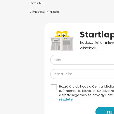
Forrás: MTI
Címlapfotó: Thinkstock
Iratkozz fel a hírl
cikkekről!
Hozzájárulok, hogy a Central Médiacs
számomra, és közvetlen üzletszerz
elérhetőségeimen saját vagy üzleti 
részletei