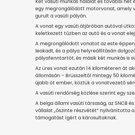
Két vasúti munkás halálát és további hét
egy megrongálódott motorvonat, amely vo
gurult a vasúti pályán.
A vonat egy vasúti átjáróban autóval ütkö
keletkezett tűzben az autó és a vonat eleje
A megrongálódott vonatot az este éppen e
leakadt, és a pálya helyreállításán dolgoz
pályafenntartót, és másik két munkás is s
Az üres vonat ezután 14 kilométeren át aka
állomásán – Brüsszeltől mintegy 50 kilom
újabb öt ember, köztük a vonatvezető sér
A vasúti rendőrség közlése szerint egy sz
A belga állami vasúti társaság, az SNCB és
vállalat „őszinte részvétét” nyilvánította
támogatást ígért a károsultaknak.