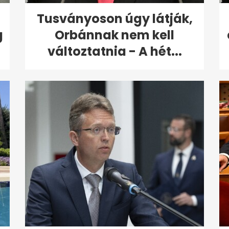
Tusványoson úgy látják,
g
Orbánnak nem kell
változtatnia - A hét...