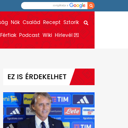
ság
Nők
Család
Recept
Sztorik
Férfiak
Podcast
Wiki
Hírlevél 💌
EZ IS ÉRDEKELHET