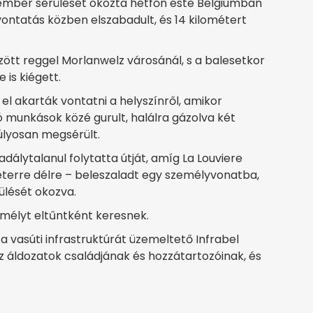
 ember sérülését okozta hétfőn este Belgiumban
ntatás közben elszabadult, és 14 kilométert
zött reggel Morlanwelz városánál, s a balesetkor
 is kiégett.
l akarták vontatni a helyszínről, amikor
ó munkások közé gurult, halálra gázolva két
úlyosan megsérült.
dálytalanul folytatta útját, amíg La Louviere
éterre délre – beleszaladt egy személyvonatba,
ülését okozva.
emélyt eltűntként keresnek.
 a vasúti infrastruktúrát üzemeltető Infrabel
 az áldozatok családjának és hozzátartozóinak, és