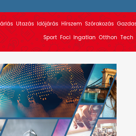
árlás
Utazás
Időjárás
Hírszem
Szórakozás
Gazda
Sport
Foci
Ingatlan
Otthon
Tech