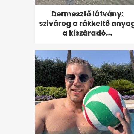
Dermesztő látvány:
szivárog a rákkeltő anya
a kiszáradó...