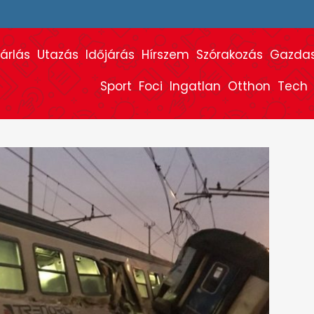
árlás
Utazás
Időjárás
Hírszem
Szórakozás
Gazda
Sport
Foci
Ingatlan
Otthon
Tech