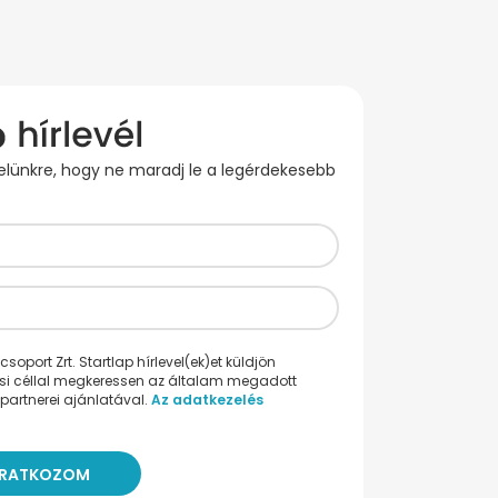
evelünkre, hogy ne maradj le a legérdekesebb
oport Zrt. Startlap hírlevel(ek)et küldjön
ési céllal megkeressen az általam megadott
partnerei ajánlatával.
Az adatkezelés