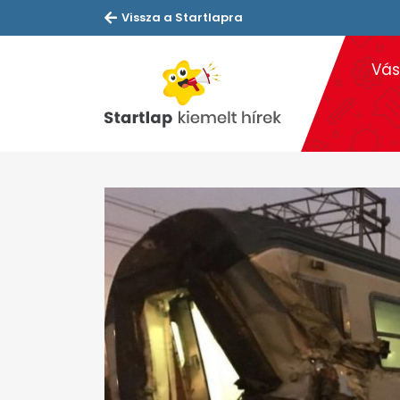
Vissza a Startlapra
Vás