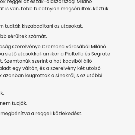
tök reggel az észak-olaszországi Milánó
at is van, több tucatnyian megsérültek, köztük
m tudták kiszabadítani az utasokat.
ebb sérültek számát.
ársaság szerelvénye Cremona városából Milánó
 siető utasokkal, amikor a Pioltello és Segrate
. Szemtanúk szerint a hat kocsiból álló
ladt egy váltón, és a szerelvény két utolsó
ik azonban leugrottak a sínekről, s ez utóbbi
k.
 nem tudják.
m megbénítva a reggeli közlekedést.