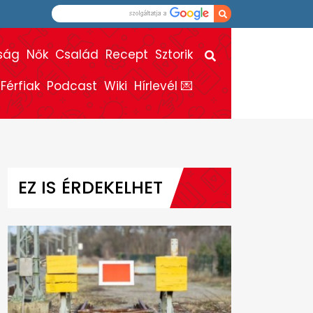
ság
Nők
Család
Recept
Sztorik
Férfiak
Podcast
Wiki
Hírlevél 💌
EZ IS ÉRDEKELHET