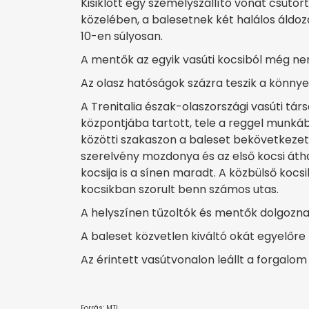
Kisiklott egy személyszállító vonat csütör
közelében, a balesetnek két halálos áldoz
10-en súlyosan.
A mentők az egyik vasúti kocsiból még ne
Az olasz hatóságok százra teszik a könny
A Trenitalia észak-olaszországi vasúti t
központjába tartott, tele a reggel munkába
közötti szakaszon a baleset bekövetkezett
szerelvény mozdonya és az első kocsi átha
kocsija is a sínen maradt. A közbülső kocs
kocsikban szorult benn számos utas.
A helyszínen tűzoltók és mentők dolgozna
A baleset közvetlen kiváltó okát egyelőre
Az érintett vasútvonalon leállt a forgalo
Forrás: MTI