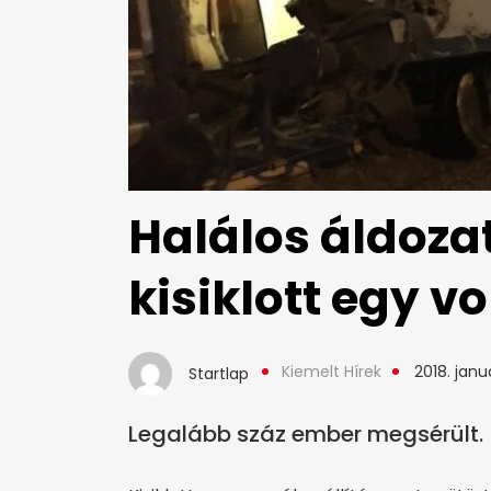
Halálos áldoza
kisiklott egy v
Kiemelt Hírek
2018. janu
Startlap
Legalább száz ember megsérült.