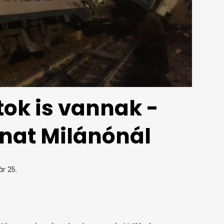
tok is vannak -
onat Milánónál
ár 25.