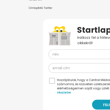
Címlapfotó: Twitter
Iratkozz fel a hírl
cikkekről!
Hozzájárulok, hogy a Central Médiacs
számomra, és közvetlen üzletszerz
elérhetőségeimen saját vagy üzleti 
részletei