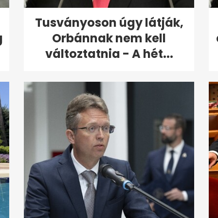
Tusványoson úgy látják,
g
Orbánnak nem kell
változtatnia - A hét...