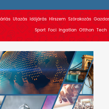
árlás
Utazás
Időjárás
Hírszem
Szórakozás
Gazda
Sport
Foci
Ingatlan
Otthon
Tech