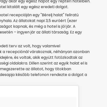
vagy akár egy egész napot egy reptéri hotelben.
l kitalált egy egész eredeti dolgot.
otel recepcióján egy "Bérelj halat" feliratú
hala. Az állatokat napi 3,5 euróért (ezer
aságot kapnak, és még a hotel is jól jár. A
tén – ingyen jár az állati társaság. Ez egy
deti terv az volt, hogy valamivel
ok a recepciónál várakoznak, néhányan azonban
dejére, és voltak, akik együtt fotózkodtak az
égi oldalakra. Dillen szerint az egyik halat el is
 megszerette az állatot, hogy titokban
esapja később telefonon rendezte a dolgot a