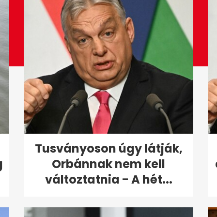
Tusványoson úgy látják,
g
Orbánnak nem kell
változtatnia - A hét...