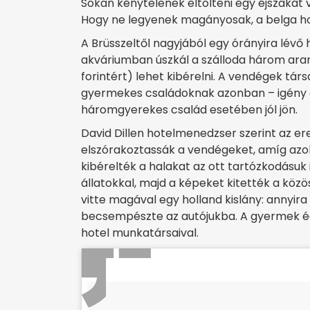
Sokan kénytelenek eltölteni egy éjszakát 
Hogy ne legyenek magányosak, a belga hote
A Brüsszeltől nagyjából egy órányira lévő h
akváriumban úszkál a szálloda három arany
forintért) lehet kibérelni. A vendégek társ
gyermekes családoknak azonban – igény ese
háromgyerekes család esetében jól jön.
David Dillen hotelmenedzser szerint az ere
elszórakoztassák a vendégeket, amíg az
kibérelték a halakat az ott tartózkodásuk i
állatokkal, majd a képeket kitették a közöss
vitte magával egy holland kislány: annyira
becsempészte az autójukba. A gyermek éd
hotel munkatársaival.