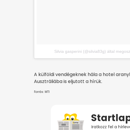
Silvia gasperini (@silvia83g) által megos
A külföldi vendégeknek hála a hotel arany
Ausztráliába is eljutott a hírük.
Forrás: MTI
Iratkozz fel a hírl