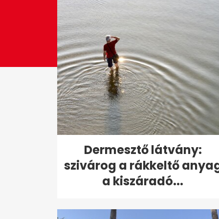
Dermesztő látvány:
szivárog a rákkeltő anya
a kiszáradó...