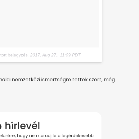
ztott bejegyzés
,
2017. Aug 27., 11:09 PDT
halai nemzetközi ismertségre tettek szert, még
evelünkre, hogy ne maradj le a legérdekesebb