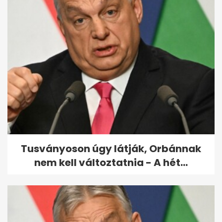
Barátság a szomszéddal: így
vált a jó viszony rossz
döntéssé
Tusványoson úgy látják, Orbánnak
nem kell változtatnia - A hét...