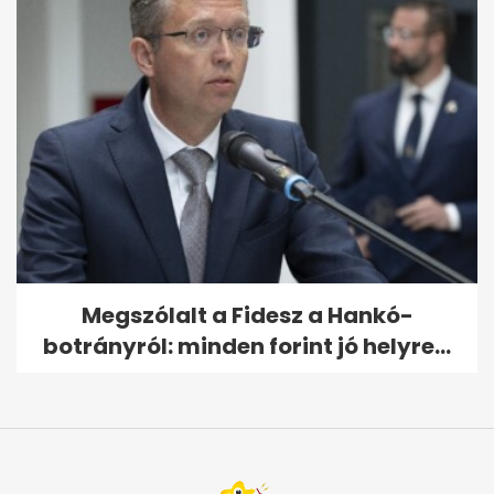
Megszólalt a Fidesz a Hankó-
botrányról: minden forint jó helyre...