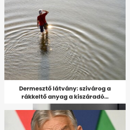
A Dolphin tájfun Kína keleti
partvidéke felé tart, heves
esőkkel
Dermesztő látvány: szivárog a
rákkeltő anyag a kiszáradó...