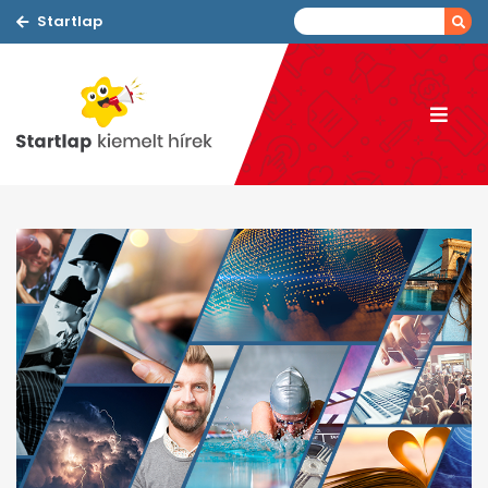
Startlap