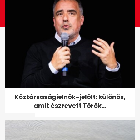
Az amerikai szenátus is
Köztársaságielnök-jelölt: különös,
vizsgálja Fauci szerepét a
amit észrevett Török...
koronavírus...