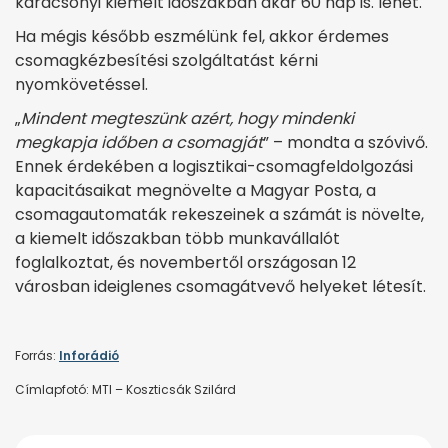
karácsonyi kiemelt időszakban akár 60 nap is. lehet.
Ha mégis később eszmélünk fel, akkor érdemes
csomagkézbesítési szolgáltatást kérni
nyomkövetéssel.
„
Mindent megteszünk azért, hogy mindenki
megkapja időben a csomagját
” – mondta a szóvivő.
Ennek érdekében a logisztikai-csomagfeldolgozási
kapacitásaikat megnövelte a Magyar Posta, a
csomagautomaták rekeszeinek a számát is növelte,
a kiemelt időszakban több munkavállalót
foglalkoztat, és novembertől országosan 12
városban ideiglenes csomagátvevő helyeket létesít.
Forrás:
Inforádió
Címlapfotó: MTI – Koszticsák Szilárd