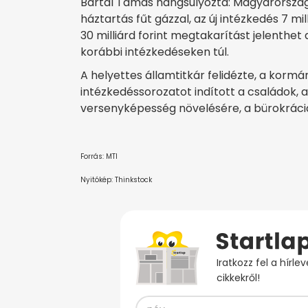
Bartal Tamás hangsúlyozta: Magyarországo
háztartás fűt gázzal, az új intézkedés 7 mi
30 milliárd forint megtakarítást jelenthe
korábbi intézkedéseken túl.
A helyettes államtitkár felidézte, a ko
intézkedéssorozatot indított a családok, a
versenyképesség növelésére, a bürokráci
Forrás: MTI
Nyitókép: Thinkstock
Iratkozz fel a hírl
cikkekről!