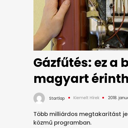
Gázfűtés: ez a b
magyart érinth
Kiemelt Hírek
2018. januá
Startlap
Több milliárdos megtakarítást je
közmű programban.