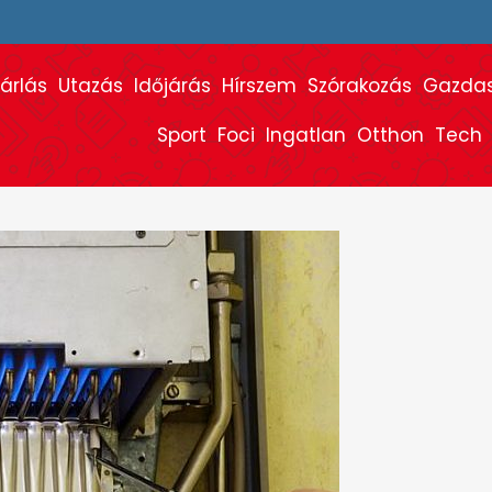
árlás
Utazás
Időjárás
Hírszem
Szórakozás
Gazda
Sport
Foci
Ingatlan
Otthon
Tech