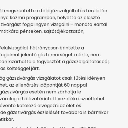
ől megszüntette a földgázszolgáltatás területén
könnyű közmű programban, helyette az elosztó
zivárgást fogja ingyen vizsgálni – mondta Bartal
mtitkára pénteken, sajtótájékoztatón,
felülvizsgálat hátrányosan érintette a
i fogalmat jelentő gáztömörséget mérte, nem
an kizárhatta a fogyasztót a gázszolgáltatásból,
s költséggel járt.
ság gázszivárgás vizsgálatot csak fűtési idényen
ezhet, az ellenőrzés időpontját 60 nappal
s gázszivárgás esetén nem zárhatja le
zárólag a hibával érintett vezetékrésznél lehet
0 évente kötelező elvégezni az élet és
e gázszivárgás észlelését továbbra is bármikor
titkár.