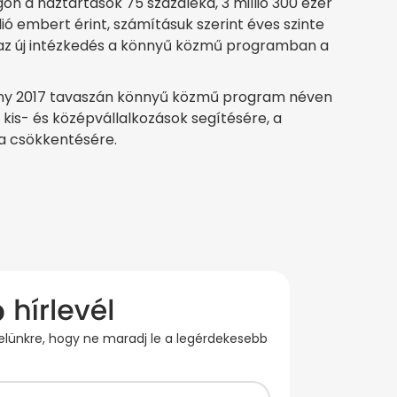
n a háztartások 75 százaléka, 3 millió 300 ezer
llió embert érint, számításuk szerint éves szinte
t az új intézkedés a könnyű közmű programban a
rmány 2017 tavaszán könnyű közmű program néven
 kis- és középvállalkozások segítésére, a
a csökkentésére.
evelünkre, hogy ne maradj le a legérdekesebb