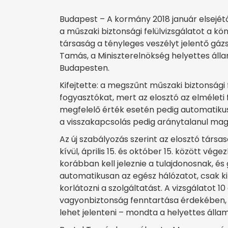
Budapest – A kormány 2018 január elsejét
a műszaki biztonsági felülvizsgálatot a 
társaság a tényleges veszélyt jelentő gázs
Tamás, a Miniszterelnökség helyettes álla
Budapesten.
Kifejtette: a megszűnt műszaki biztonsági 
fogyasztókat, mert az elosztó az elmélet
megfelelő érték esetén pedig automatikus
a visszakapcsolás pedig aránytalanul maga
Az új szabályozás szerint az elosztó társa
kívül, április 15. és október 15. között vég
korábban kell jeleznie a tulajdonosnak, é
automatikusan az egész hálózatot, csak ki
korlátozni a szolgáltatást. A vizsgálatot 1
vagyonbiztonság fenntartása érdekében, d
lehet jelenteni – mondta a helyettes állam