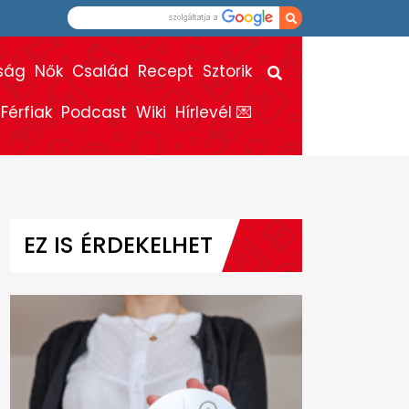
ság
Nők
Család
Recept
Sztorik
Férfiak
Podcast
Wiki
Hírlevél 💌
EZ IS ÉRDEKELHET