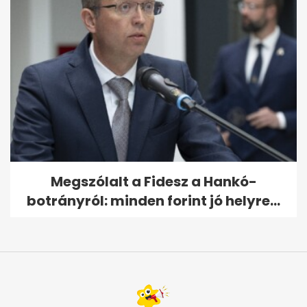
Megszólalt a Fidesz a Hankó-
botrányról: minden forint jó helyre...