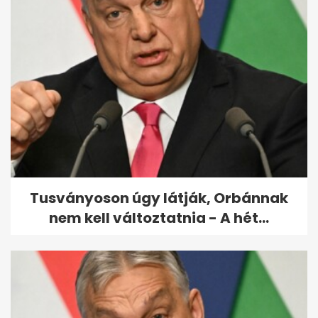
Hvg: a Schadl-ügy egyik
tanúja az Árpád hídi baleset
áldozata
Tusványoson úgy látják, Orbánnak
nem kell változtatnia - A hét...