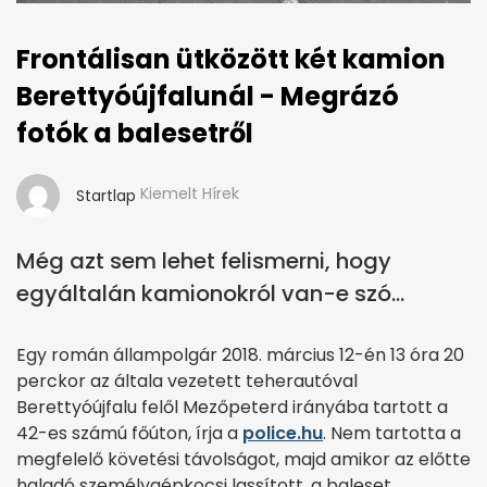
Frontálisan ütközött két kamion
Berettyóújfalunál - Megrázó
fotók a balesetről
Kiemelt Hírek
Startlap
Még azt sem lehet felismerni, hogy
egyáltalán kamionokról van-e szó...
Egy román állampolgár 2018. március 12-én 13 óra 20
perckor az általa vezetett teherautóval
Berettyóújfalu felől Mezőpeterd irányába tartott a
42-es számú főúton, írja a
police.hu
. Nem tartotta a
megfelelő követési távolságot, majd amikor az előtte
haladó személygépkocsi lassított, a baleset