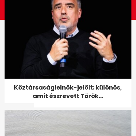
Szabálytalanul előzött, Volán-
Köztársaságielnök-jelölt: különös,
buszt döntött árokba 38
amit észrevett Török...
utassal