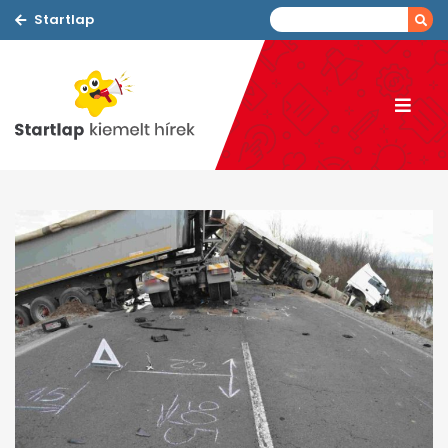
Startlap