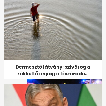
Sürgősen vérre van szüksége
a Jóban Rosszban...
Dermesztő látvány: szivárog a
rákkeltő anyag a kiszáradó...