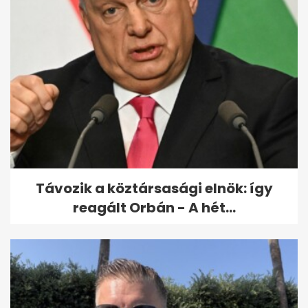
Távozik a köztársasági elnök: így
reagált Orbán - A hét...