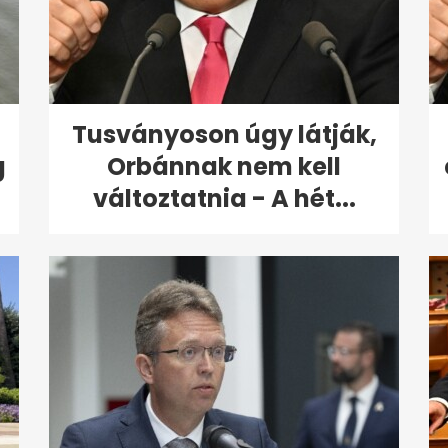
Tusványoson úgy látják,
g
Orbánnak nem kell
változtatnia - A hét...