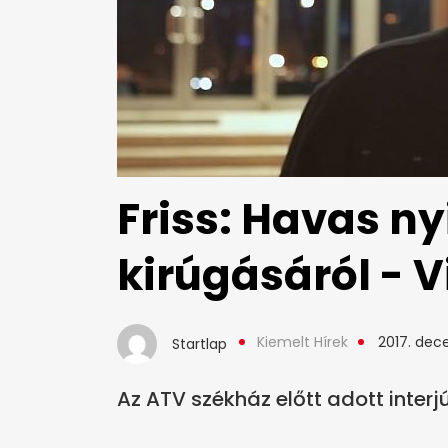
Friss: Havas ny
kirúgásáról - 
Kiemelt Hírek
2017. dec
Startlap
Az ATV székház előtt adott interjú