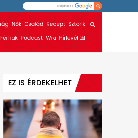
ság
Nők
Család
Recept
Sztorik
Férfiak
Podcast
Wiki
Hírlevél 💌
EZ IS ÉRDEKELHET