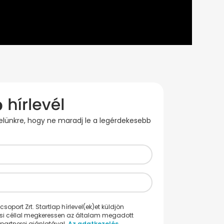
evelünkre, hogy ne maradj le a legérdekesebb
oport Zrt. Startlap hírlevel(ek)et küldjön
ési céllal megkeressen az általam megadott
partnerei ajánlatával.
Az adatkezelés