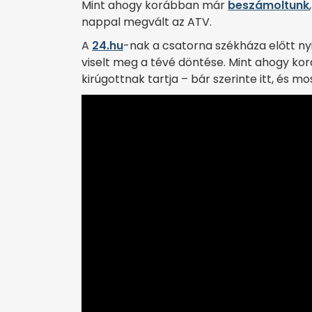
Mint ahogy korábban már
beszámoltunk
nappal megvált az ATV.
A
24.hu
-nak a csatorna székháza előtt ny
viselt meg a tévé döntése. Mint ahogy ko
kirúgottnak tartja – bár szerinte itt, és m