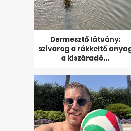
Dermesztő látvány:
szivárog a rákkeltő anya
a kiszáradó...