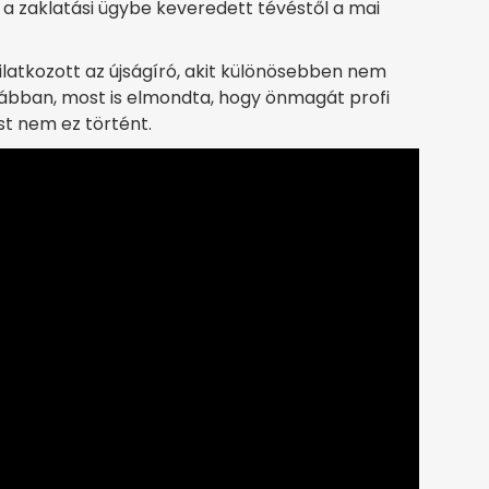
, a zaklatási ügybe keveredett tévéstől a mai
ilatkozott az újságíró, akit különösebben nem
rábban, most is elmondta, hogy önmagát profi
ost nem ez történt.