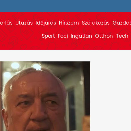
árlás
Utazás
Időjárás
Hírszem
Szórakozás
Gazda
Sport
Foci
Ingatlan
Otthon
Tech