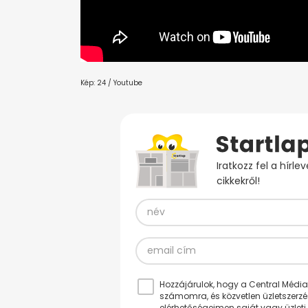
Kép: 24 / Youtube
Iratkozz fel a hírl
cikkekről!
Hozzájárulok, hogy a Central Médiacs
számomra, és közvetlen üzletszerz
elérhetőségeimen saját vagy üzleti 