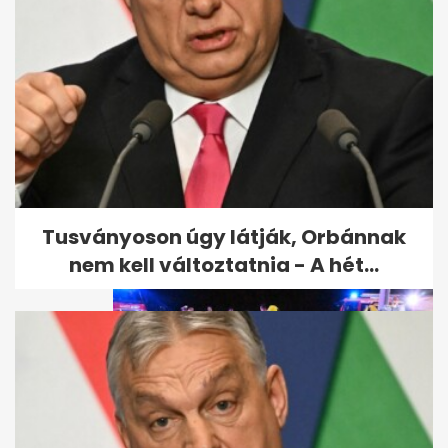
Sürgősen vérre van szüksége
a Jóban Rosszban...
Tusványoson úgy látják, Orbánnak
nem kell változtatnia - A hét...