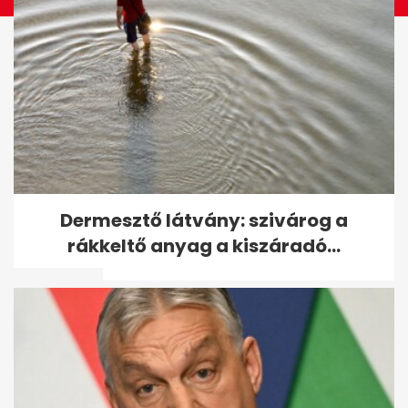
Szabálytalanul előzött, Volán-
Dermesztő látvány: szivárog a
buszt döntött árokba 38
rákkeltő anyag a kiszáradó...
utassal