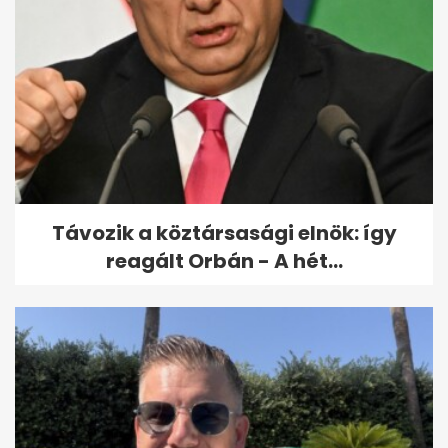
Hvg: a Schadl-ügy egyik
tanúja az Árpád hídi baleset
áldozata
Távozik a köztársasági elnök: így
reagált Orbán - A hét...