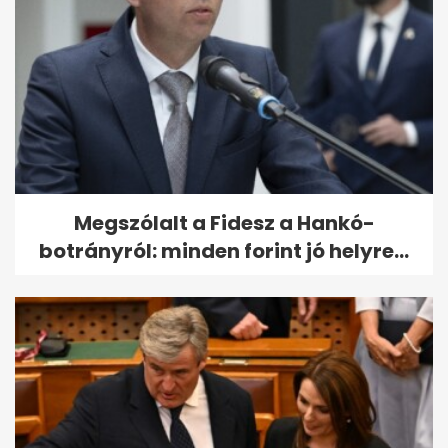
Megszólalt a Fidesz a Hankó-
botrányról: minden forint jó helyre...