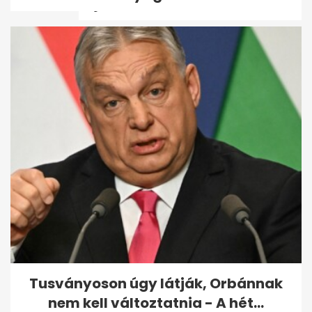
tájékoztató...
Szombattól olcsóbb lehet a
tankolás: csökken a benzin és
a...
Tusványoson úgy látják, Orbánnak
nem kell változtatnia - A hét...