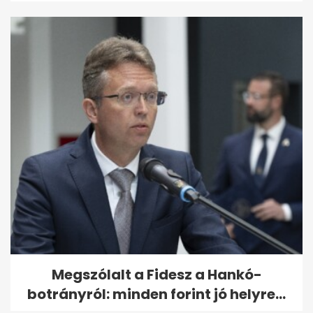
Megszólalt a Fidesz a Hankó-
botrányról: minden forint jó helyre...