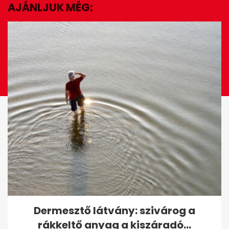
seconds
AJÁNLJUK MÉG:
EZ IS ÉRDEKELHET
ÉLŐ: Törvényt módosít a
Dermesztő látvány: szivárog a
kormány - kormányzati
rákkeltő anyag a kiszáradó...