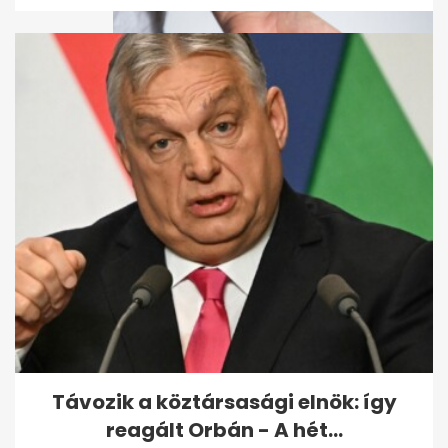
5 rejtett porfogó a lakásban,
ami miatt gyakrabban kell
takarítanod
Távozik a köztársasági elnök: így
reagált Orbán - A hét...