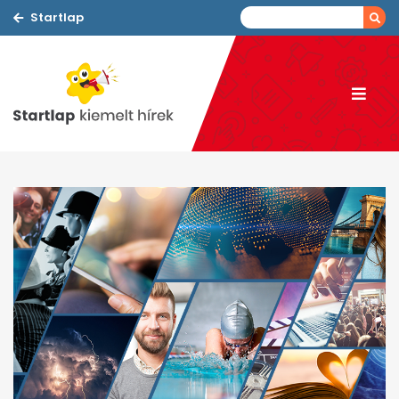
Startlap