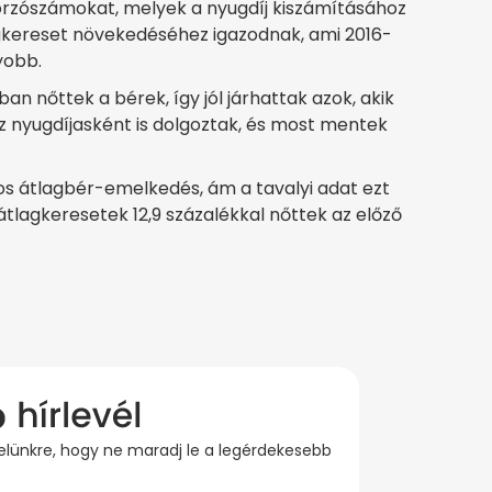
orzószámokat, melyek a nyugdíj kiszámításához
agkereset növekedéséhez igazodnak, ami 2016-
yobb.
an nőttek a bérek, így jól járhattak azok, akik
z nyugdíjasként is dolgoztak, és most mentek
os átlagbér-emelkedés, ám a tavalyi adat ezt
átlagkeresetek 12,9 százalékkal nőttek az előző
evelünkre, hogy ne maradj le a legérdekesebb