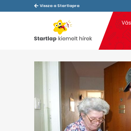
Vissza a Startlapra
Vás