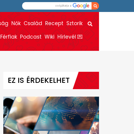
ság
Nők
Család
Recept
Sztorik
Férfiak
Podcast
Wiki
Hírlevél 💌
EZ IS ÉRDEKELHET