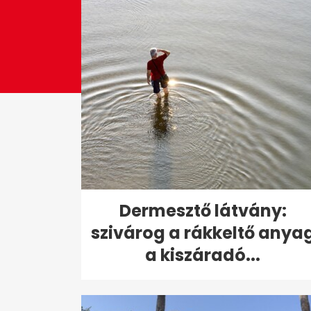
Dermesztő látvány:
szivárog a rákkeltő anya
a kiszáradó...