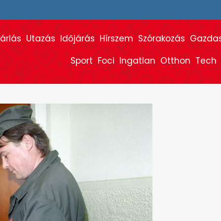
árlás
Utazás
Időjárás
Hírszem
Szórakozás
Gazda
Sport
Foci
Ingatlan
Otthon
Tech