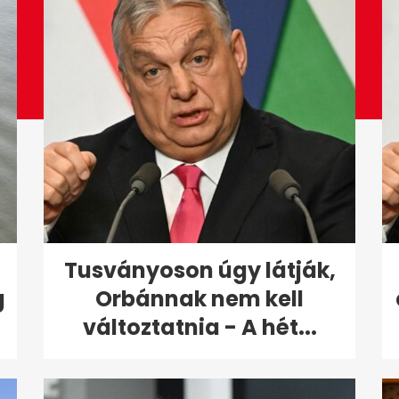
Tusványoson úgy látják,
g
Orbánnak nem kell
változtatnia - A hét...