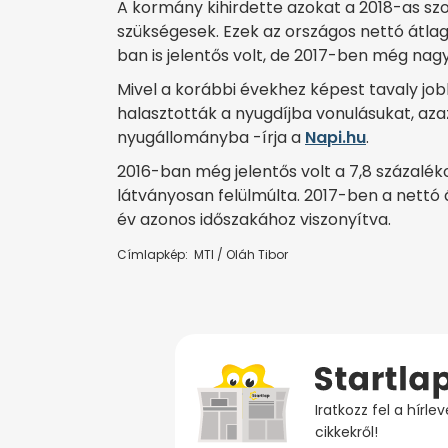
A kormány kihirdette azokat a 2018-as sz
szükségesek. Ezek az országos nettó átl
ban is jelentős volt, de 2017-ben még nag
Mivel a korábbi évekhez képest tavaly jobb
halasztották a nyugdíjba vonulásukat, aza
nyugállományba -írja a
Napi.hu
.
2016-ban még jelentős volt a 7,8 százalék
látványosan felülmúlta. 2017-ben a nettó 
év azonos időszakához viszonyítva.
Címlapkép: MTI / Oláh Tibor
Iratkozz fel a hírl
cikkekről!