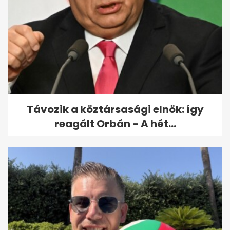
Távozik a köztársasági elnök: így
reagált Orbán - A hét...