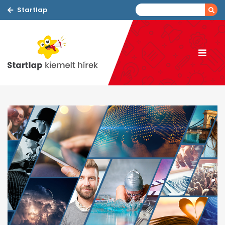
Startlap