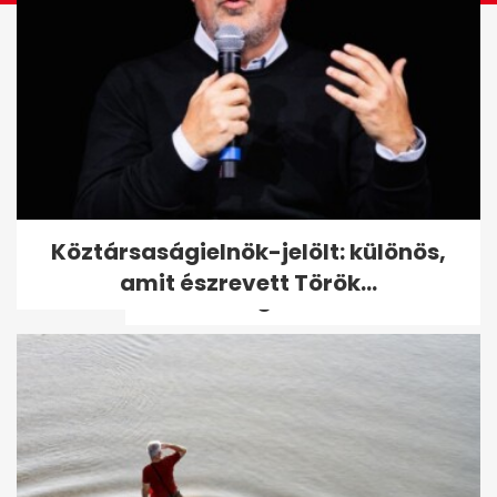
Budapest erős a plasztikai
Köztársaságielnök-jelölt: különös,
turizmusban: 30–70%
amit észrevett Török...
árkülönbség...