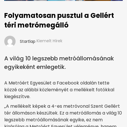
Folyamatosan pusztul a Gellért
téri metrómegálló
Kiemelt Hírek
Startlap
A világ 10 legszebb metróállomásának
egyikeként emlegetik.
A Metróért Egyesület a Facebook oldalán tette
közzé az alábbi közleményét a mellékelt fotókkal
kiegészítve.
„A mellékelt képek a 4-es metróvonal Szent Gellért
tér állomáson készültek. Ez a metróállomás a világ 10
legszebb metróállomásának egyike, ez nem
kizárólag a Metróért Egyesület véleménye, hanem