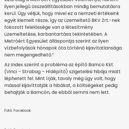
ilyen jellegű összeállításokban mindig bemutatásra
kerül. Úgy véljük, hogy mivel ez a nemzeti értékeink
egyik kiemelt része, így az üzemeltető BKV Zrt.-nek
fokozott felelőssége van a létesítmény
üzemeltetése, karbantartása tekintetében. A
Metróért Egyesület álláspontja szerint az ilyen
vízbefolyások hónapok óta történő kijavítatlansága
nem megengedhető.”
Az Index szerint a probléma az építő Bamco Kkt.
(Vinci – Strabag – Hídépítő) szigetelési hibája miatt
léphetett fel. Mint írják, tavaly még úgy volt, hogy
mással kijavíttatják a hibákat, a költségeket pedig
behajtják a Bamcón, de ebből semmi nem lett.
Fotó: Facebook