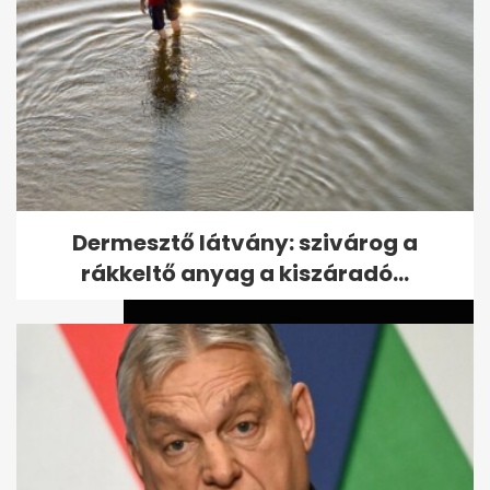
55 éves lett Csőre Gábor: a
szinkronszínész hangját
mindenki...
Dermesztő látvány: szivárog a
rákkeltő anyag a kiszáradó...