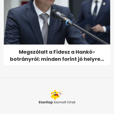
Megszólalt a Fidesz a Hankó-
botrányról: minden forint jó helyre...