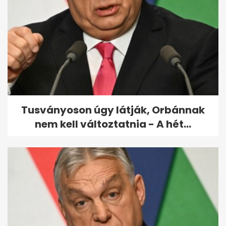
Köztársaságielnök-jelölt:
különös, amit észrevett
Török...
Tusványoson úgy látják, Orbánnak
nem kell változtatnia - A hét...