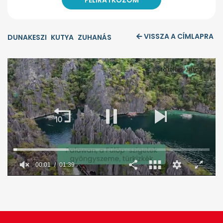
VISSZA A CÍMLAPRA
DUNAKESZI
KUTYA
ZUHANÁS
00:02
01:39
0
seconds
of
1
minute,
39