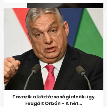
Ebzárlatot rendeltek el az
ország több pontján
Távozik a köztársasági elnök: így
reagált Orbán - A hét...