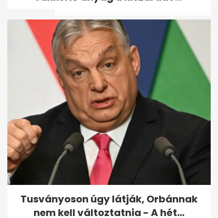
neked...
Ettől a kvíztől kutyául fogod
érezni magad - már ha sikerül
Tusványoson úgy látják, Orbánnak
nem kell változtatnia - A hét...