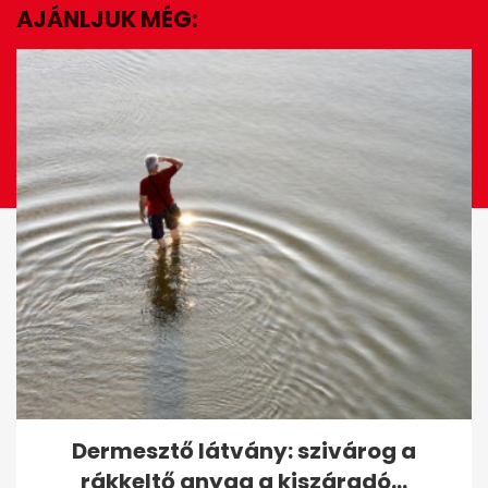
seconds
AJÁNLJUK MÉG:
EZ IS ÉRDEKELHET
Kutyás kvíz: már a harmadik
Dermesztő látvány: szivárog a
kérdésnél sokan elbukhatnak,
rákkeltő anyag a kiszáradó...