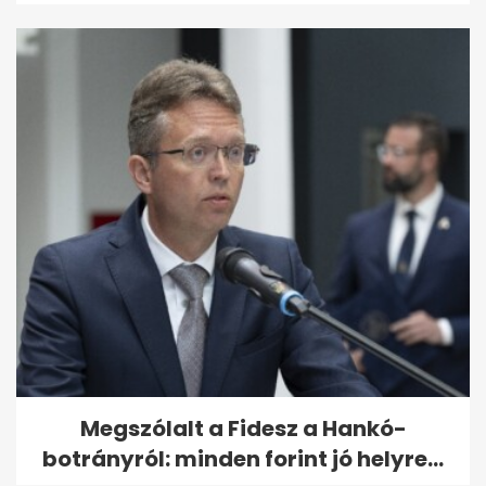
Megszólalt a Fidesz a Hankó-
botrányról: minden forint jó helyre...