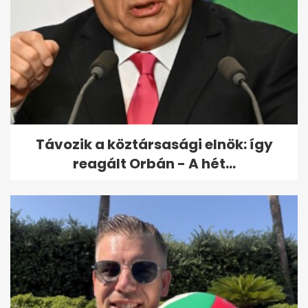
Ördög Nóra: a Szombat esti láz
előtt azt mondták, egy hét...
Távozik a köztársasági elnök: így
reagált Orbán - A hét...