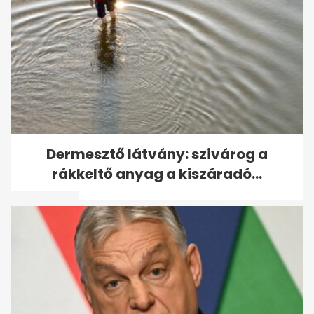
Osváth Zsolt rosszul lett a 42
Dermesztő látvány: szivárog a
fokos hőségben: „Elment a
rákkeltő anyag a kiszáradó...
kép”