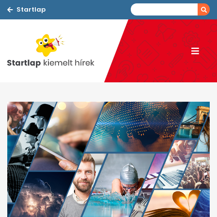
Startlap