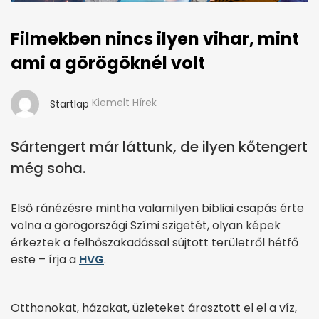
Filmekben nincs ilyen vihar, mint
ami a görögöknél volt
Kiemelt Hírek
Startlap
Sártengert már láttunk, de ilyen kőtengert
még soha.
Első ránézésre mintha valamilyen bibliai csapás érte
volna a görögországi Szími szigetét, olyan képek
érkeztek a felhőszakadással sújtott területről hétfő
este – írja a
HVG
.
Otthonokat, házakat, üzleteket árasztott el el a víz,