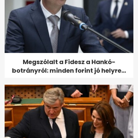
Megszólalt a Fidesz a Hankó-
botrányról: minden forint jó helyre...