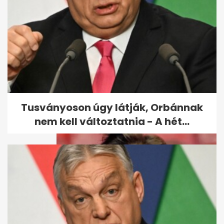
Nyaralás előtt ezt ne tedd: 3
rejtekhely, amit a betörők
ismernek
Tusványoson úgy látják, Orbánnak
nem kell változtatnia - A hét...