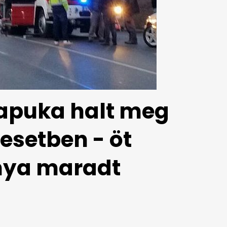
 apuka halt meg
esetben - öt
nya maradt