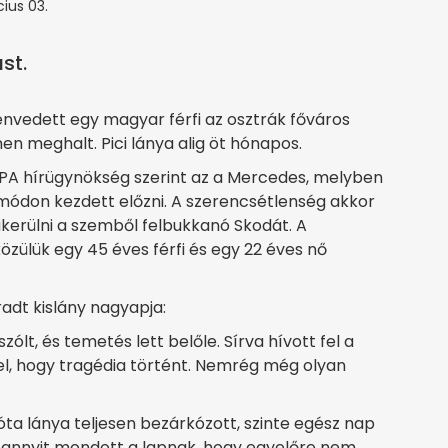
ius 03.
st.
envedett egy magyar férfi az osztrák főváros
en meghalt. Pici lánya alig öt hónapos.
 APA hírügynökség szerint az a Mercedes, melyben
 módon kezdett előzni. A szerencsétlenség akkor
kerülni a szemből felbukkanó Skodát. A
zülük egy 45 éves férfi és egy 22 éves nő
adt kislány nagyapja:
ólt, és temetés lett belőle. Sírva hívott fel a
el, hogy tragédia történt. Nemrég még olyan
t óta lánya teljesen bezárkózott, szinte egész nap
k annyit mondott a lapnak, hogy egyelőre nem