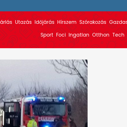
árlás
Utazás
Időjárás
Hírszem
Szórakozás
Gazda
Sport
Foci
Ingatlan
Otthon
Tech