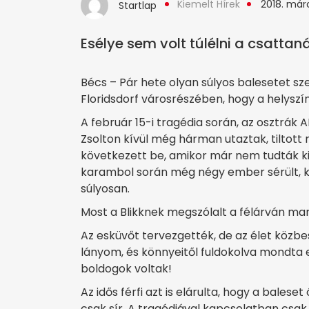
Kiemelt Hírek
2018. márc
Startlap
Esélye sem volt túlélni a csattaná
Bécs – Pár hete olyan súlyos balesetet sz
Floridsdorf városrészében, hogy a helyszín
A február 15-i tragédia során, az osztrák
Zsolton kívül még hárman utaztak, tiltott
következett be, amikor már nem tudták ki
karambol során még négy ember sérült, kö
súlyosan.
Most a Blikknek megszólalt a félárván mar
Az esküvőt tervezgették, de az élet közbesz
lányom, és könnyeitől fuldokolva mondta 
boldogok voltak!
Az idős férfi azt is elárulta, hogy a balese
csak sír. A tragédiával kapcsolatban csa