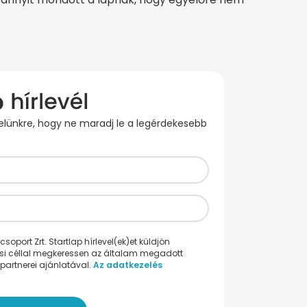
evelünkre, hogy ne maradj le a legérdekesebb
oport Zrt. Startlap hírlevel(ek)et küldjön
ési céllal megkeressen az általam megadott
partnerei ajánlatával.
Az adatkezelés