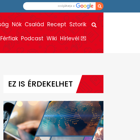
ság
Nők
Család
Recept
Sztorik
Férfiak
Podcast
Wiki
Hírlevél 💌
EZ IS ÉRDEKELHET