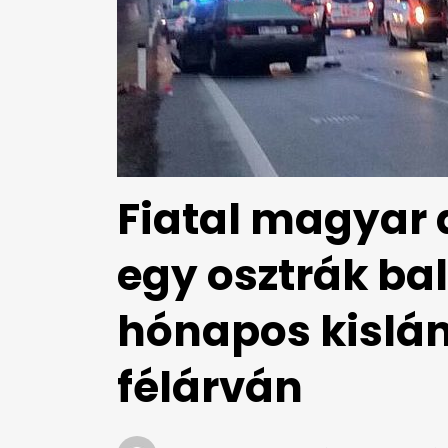
Fiatal magyar
egy osztrák bal
hónapos kislá
félárván