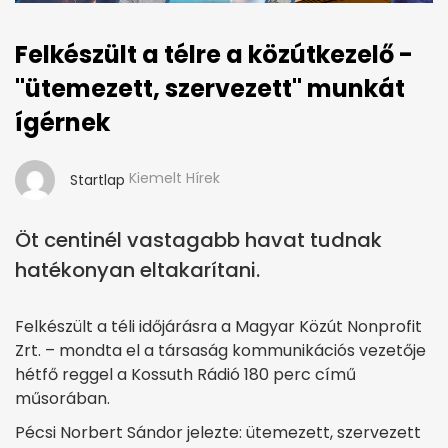
Felkészült a télre a közútkezelő -
"ütemezett, szervezett" munkát
ígérnek
Kiemelt Hírek
Startlap
Öt centinél vastagabb havat tudnak
hatékonyan eltakarítani.
Felkészült a téli időjárásra a Magyar Közút Nonprofit
Zrt. – mondta el a társaság kommunikációs vezetője
hétfő reggel a Kossuth Rádió 180 perc című
műsorában.
Pécsi Norbert Sándor jelezte: ütemezett, szervezett