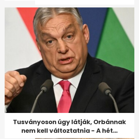
Az olasz futball válsága:
Guardiola sokkolta, Mancini...
Tusványoson úgy látják, Orbánnak
nem kell változtatnia - A hét...