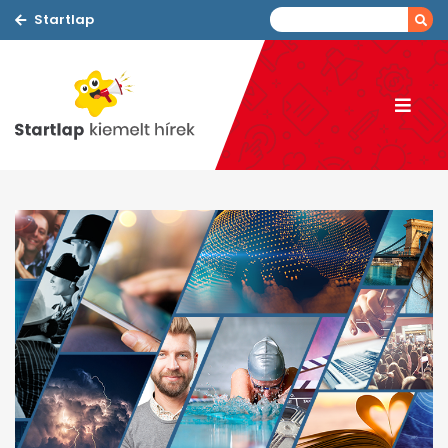
Startlap