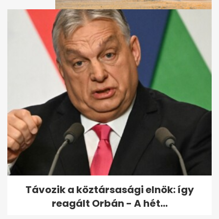
Több mint 25 ezer halottat
hagytak a hőhullámok
Európában, és...
Távozik a köztársasági elnök: így
reagált Orbán - A hét...