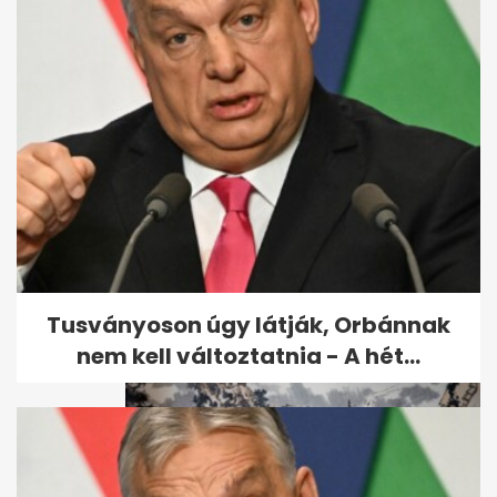
Videón, ahogy Biden
Putyinnak nevezi a mellette
álló Zelenszkijt
Tusványoson úgy látják, Orbánnak
nem kell változtatnia - A hét...