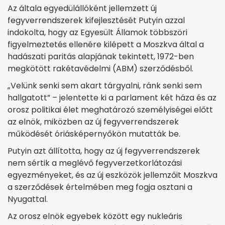
Az általa egyedülállóként jellemzett új
fegyverrendszerek kifejlesztését Putyin azzal
indokolta, hogy az Egyesült Államok többszöri
figyelmeztetés ellenére kilépett a Moszkva által a
hadászati paritás alapjának tekintett, 1972-ben
megkötött rakétavédelmi (ABM) szerződésből.
„Velünk senki sem akart tárgyalni, ránk senki sem
hallgatott” – jelentette ki a parlament két háza és az
orosz politikai élet meghatározó személyiségei előtt
az elnök, miközben az új fegyverrendszerek
működését óriásképernyőkön mutatták be.
Putyin azt állította, hogy az új fegyverrendszerek
nem sértik a meglévő fegyverzetkorlátozási
egyezményeket, és az új eszközök jellemzőit Moszkva
a szerződések értelmében meg fogja osztani a
Nyugattal.
Az orosz elnök egyebek között egy nukleáris