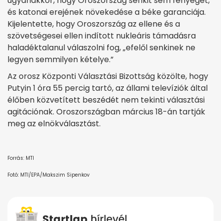
ugyanakkor, hogy Oroszország senkit sem fenyeget,
és katonai erejének növekedése a béke garanciája.
Kijelentette, hogy Oroszország az ellene és a
szövetségesei ellen indított nukleáris támadásra
haladéktalanul válaszolni fog, „efelől senkinek ne
legyen semmilyen kételye.”
Az orosz Központi Választási Bizottság közölte, hogy
Putyin 1 óra 55 percig tartó, az állami televíziók által
élőben közvetített beszédét nem tekinti választási
agitációnak. Oroszországban március 18-án tartják
meg az elnökválasztást.
Forrás: MTI
Fotó: MTI/EPA/Makszim Sipenkov