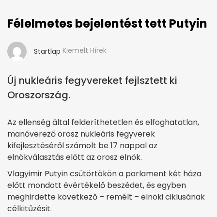
Félelmetes bejelentést tett Putyin
Kiemelt Hírek
Startlap
Új nukleáris fegyvereket fejlsztett ki
Oroszország.
Az ellenség által felderíthetetlen és elfoghatatlan,
manőverező orosz nukleáris fegyverek
kifejlesztéséről számolt be 17 nappal az
elnökválasztás előtt az orosz elnök.
Vlagyimir Putyin csütörtökön a parlament két háza
előtt mondott évértékelő beszédet, és egyben
meghirdette következő – remélt – elnöki ciklusának
célkitűzésit.