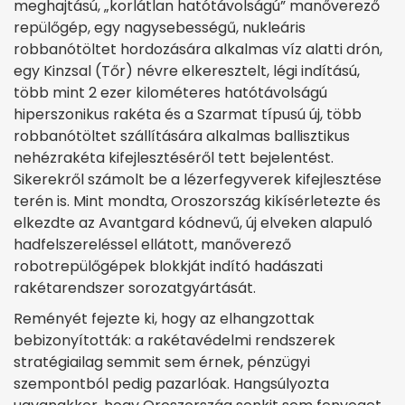
meghajtású, „korlátlan hatótávolságú” manőverező
repülőgép, egy nagysebességű, nukleáris
robbanótöltet hordozására alkalmas víz alatti drón,
egy Kinzsal (Tőr) névre elkeresztelt, légi indítású,
több mint 2 ezer kilométeres hatótávolságú
hiperszonikus rakéta és a Szarmat típusú új, több
robbanótöltet szállítására alkalmas ballisztikus
nehézrakéta kifejlesztéséről tett bejelentést.
Sikerekről számolt be a lézerfegyverek kifejlesztése
terén is. Mint mondta, Oroszország kikísérletezte és
elkezdte az Avantgard kódnevű, új elveken alapuló
hadfelszereléssel ellátott, manőverező
robotrepülőgépek blokkját indító hadászati
rakétarendszer sorozatgyártását.
Reményét fejezte ki, hogy az elhangzottak
bebizonyították: a rakétavédelmi rendszerek
stratégiailag semmit sem érnek, pénzügyi
szempontból pedig pazarlóak. Hangsúlyozta