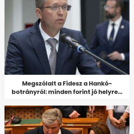
Megszólalt a Fidesz a Hankó-
botrányról: minden forint jó helyre...