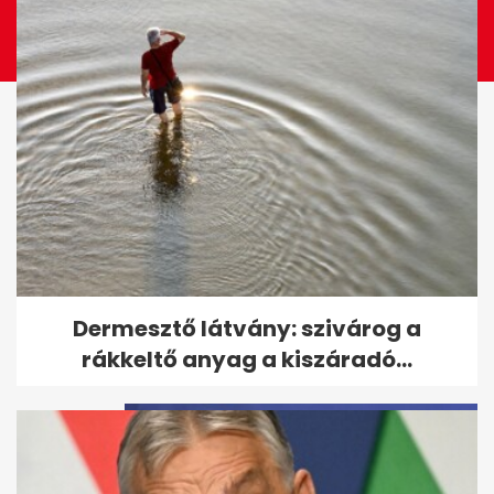
Orbán Viktor: Legalább Putyint
Dermesztő látvány: szivárog a
sikerült rávenni
rákkeltő anyag a kiszáradó...