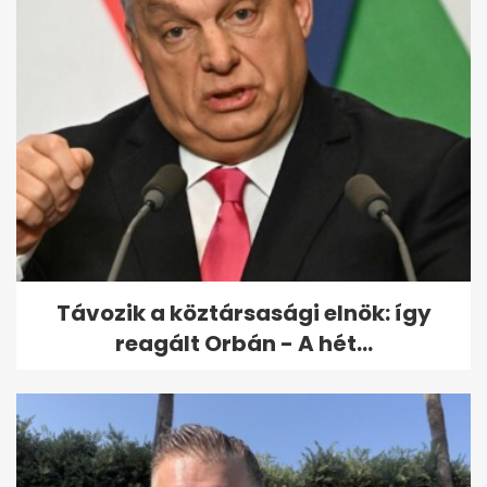
Orbán Viktor Putyinnal
tárgyalt
Távozik a köztársasági elnök: így
reagált Orbán - A hét...