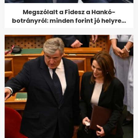
Megszólalt a Fidesz a Hankó-
botrányról: minden forint jó helyre...