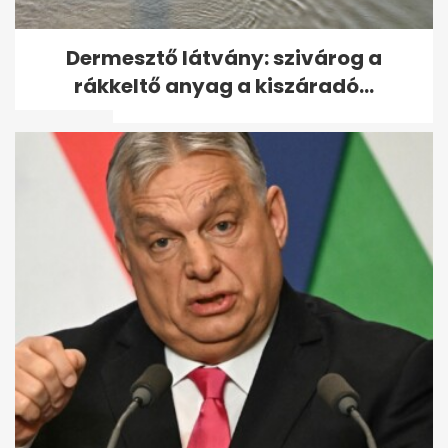
Vitézy: 65 ezres jegyeladás
Dermesztő látvány: szivárog a
Balázs DJ-szettjére, mint
rákkeltő anyag a kiszáradó...
Puskás...
Udonis Haslem részesedést