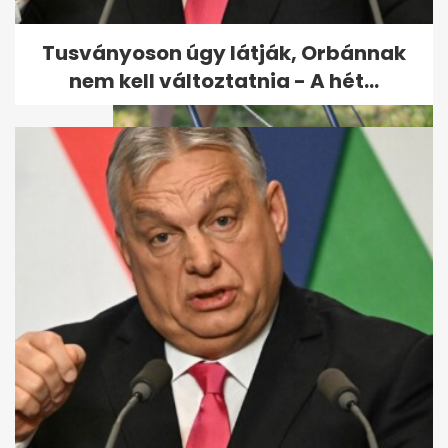
vett az Ipswich Townban,
Premier...
Tusványoson úgy látják, Orbánnak
nem kell változtatnia - A hét...
Sárgul a gyep kánikulában?
Lehet, hogy a túl alacsony
fűnyírás...