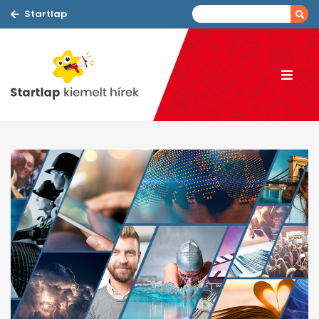
Startlap