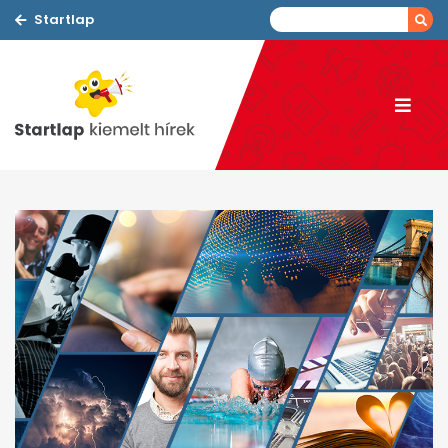
Startlap