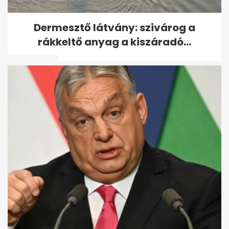
Udonis Haslem részesedést
Dermesztő látvány: szivárog a
vett az Ipswich Townban,
rákkeltő anyag a kiszáradó...
Premier...
Borsa Miklós a közmédiáról: ki