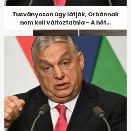
vállalja ezek után a munkát?
Tusványoson úgy látják, Orbánnak
nem kell változtatnia - A hét...
7 augusztusi mozifilm, amire
érdemes jegyet venni a
nagyvásznon