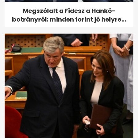
Megszólalt a Fidesz a Hankó-
botrányról: minden forint jó helyre...