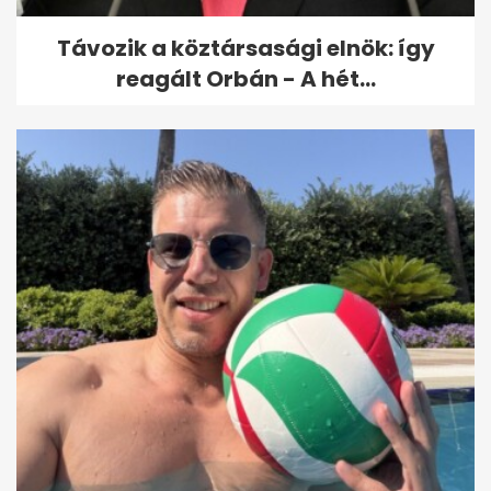
Távozik a köztársasági elnök: így
reagált Orbán - A hét...