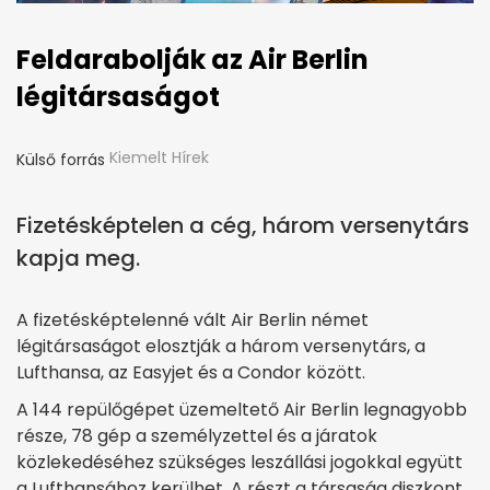
Feldarabolják az Air Berlin
légitársaságot
Kiemelt Hírek
Külső forrás
Fizetésképtelen a cég, három versenytárs
kapja meg.
A fizetésképtelenné vált Air Berlin német
légitársaságot elosztják a három versenytárs, a
Lufthansa, az Easyjet és a Condor között.
A 144 repülőgépet üzemeltető Air Berlin legnagyobb
része, 78 gép a személyzettel és a járatok
közlekedéséhez szükséges leszállási jogokkal együtt
a Lufthansához kerülhet. A részt a társaság diszkont