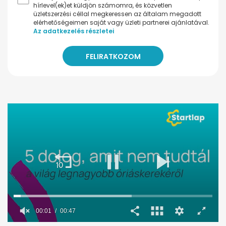
hírlevel(ek)et küldjön számomra, és közvetlen
üzletszerzési céllal megkeressen az általam megadott
elérhetőségeimen saját vagy üzleti partnerei ajánlatával.
Az adatkezelés részletei
00:02
00:47
0