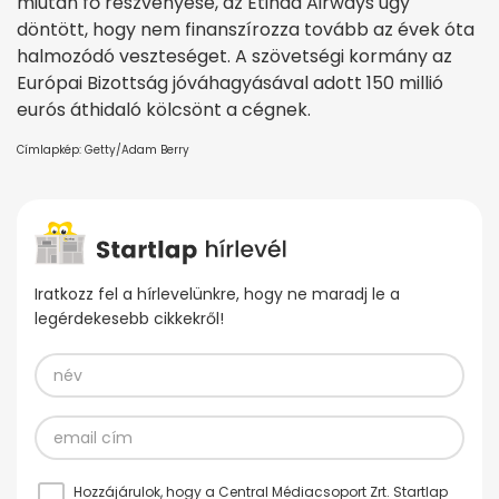
miután fő részvényese, az Etihad Airways úgy
döntött, hogy nem finanszírozza tovább az évek óta
halmozódó veszteséget. A szövetségi kormány az
Európai Bizottság jóváhagyásával adott 150 millió
eurós áthidaló kölcsönt a cégnek.
Címlapkép: Getty/Adam Berry
Iratkozz fel a hírlevelünkre, hogy ne maradj le a
legérdekesebb cikkekről!
Hozzájárulok, hogy a Central Médiacsoport Zrt. Startlap