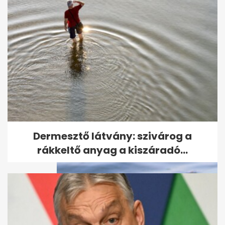
Tartós használt autó pár
százezerért: 20 év felett is jól...
Dermesztő látvány: szivárog a
rákkeltő anyag a kiszáradó...