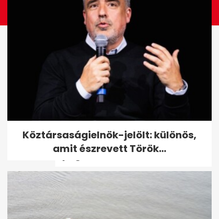
Ezek a kütyük mindig velem
Köztársaságielnök-jelölt: különös,
vannak repüléskor, hogy
amit észrevett Török...
nyugodtabb...