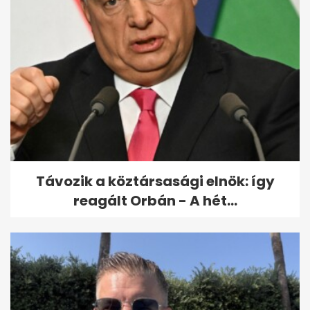
Távozik a köztársasági elnök: így
reagált Orbán - A hét...