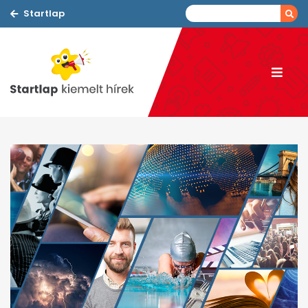
Startlap