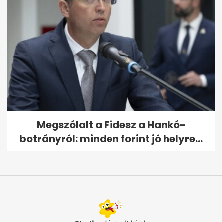
Megszólalt a Fidesz a Hankó-
botrányról: minden forint jó helyre...