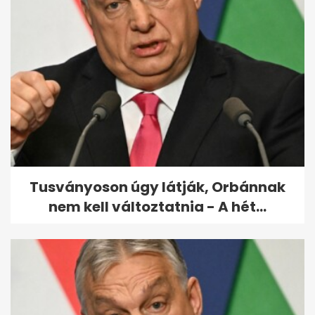
Portugál gályák miatt zártak
le strandokat...
Tusványoson úgy látják, Orbánnak
nem kell változtatnia - A hét...