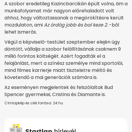
A szobor eredetileg Kazincbarcikán épült volna, ám a
munkafolyamat már nagyon előrehaladott volt
ahhoz, hogy változtassanak a megörökítésre került
mozdulaton, ami
Az ördög jobb és bal keze 2.
-ből
lehet ismerős.
Végül a képviselő-testület szeptember elején úgy
döntött, vállalja a szobor felállításának csaknem 9
millió forintos költségét. Azért fogadták el a
felajánlást, mert a színész személye mind sportolói,
mind filmes karrierje miatt tiszteletre méltó és
követendő a mai generációk számára is.
Az eseményen megjelentek és felszólaltak Bud
Spencer gyermekei, Cristina és Diamante is.
Címlapkép és cikk forrása: 24.hu