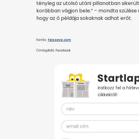
tényleg az utolsó utáni pillanatban sikerü
korábban vágjon bele.” – mondta szülése 
hogy az ő példája sokaknak adhat erőt.
Forrás:
fejoseva.com
Címlapfotó: Facebook
Iratkozz fel a hírl
cikkekről!