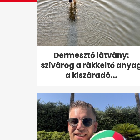
Dermesztő látvány:
szivárog a rákkeltő anya
a kiszáradó...