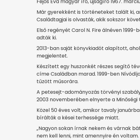
Fejős Éva magyar író, újságíró 1967. márc
Már gyerekként is történeteket talált ki, 
Családtagjai is olvasták, akik sokszor követ
Első regényét Carol N. Fire álnéven 1999-
adták ki.
2013-ban saját könyvkiadót alapított, ahol 
megjelentet.
Készített egy huszonkét részes segítő té
címe Családban marad. 1999-ben Nívódíjat
tűzött műsorára.
A petesejt-adományozás törvényi szabály
2003 novemberében elnyerte a Minőségi Új
Közel 50 éves volt, amikor tavaly januárb
bírálták a kései terhessége miatt.
„Nagyon sokan írnak nekem és várnak bát
nem kell lenni, mint amennyire én voltam. 