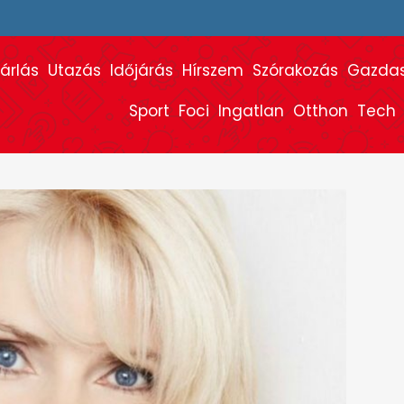
árlás
Utazás
Időjárás
Hírszem
Szórakozás
Gazda
Sport
Foci
Ingatlan
Otthon
Tech