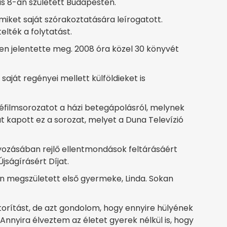
ius 8-án született Budapesten.
amiket saját szórakoztatására leírogatott.
elték a folytatást.
ben jelentette meg. 2008 óra közel 30 könyvét
saját regényei mellett külföldieket is
véfilmsorozatot a házi betegápolásról, melynek
 kapott ez a sorozat, melyet a Duna Televízió
ozásában rejlő ellentmondások feltárásáért
ságírásért Díjat.
an megszületett első gyermeke, Linda. Sokan
orítást, de azt gondolom, hogy ennyire hülyének
Annyira élveztem az életet gyerek nélkül is, hogy