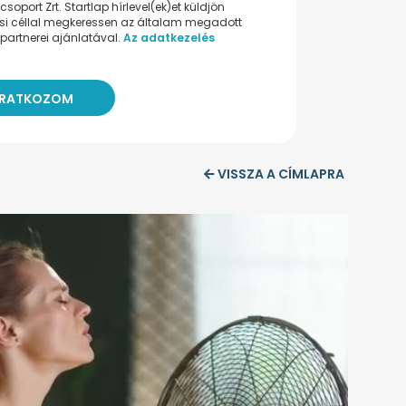
oport Zrt. Startlap hírlevel(ek)et küldjön
ési céllal megkeressen az általam megadott
partnerei ajánlatával.
Az adatkezelés
VISSZA A CÍMLAPRA