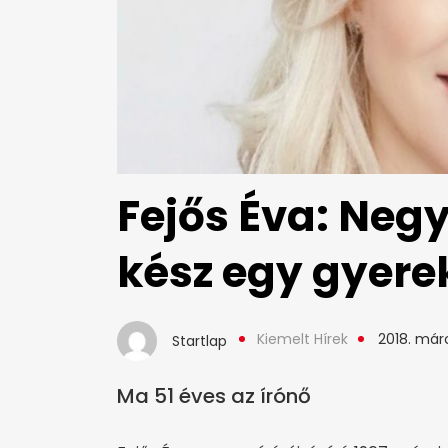
Fejős Éva: Negy
kész egy gyerek
Kiemelt Hírek
2018. márc
Startlap
Ma 51 éves az írónő