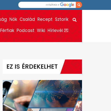
ság
Nők
Család
Recept
Sztorik
Férfiak
Podcast
Wiki
Hírlevél 💌
EZ IS ÉRDEKELHET