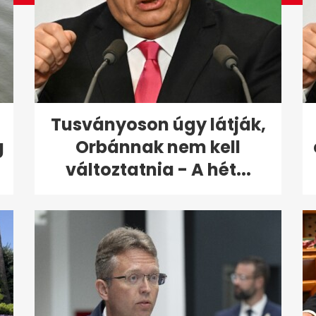
Tusványoson úgy látják,
g
Orbánnak nem kell
változtatnia - A hét...