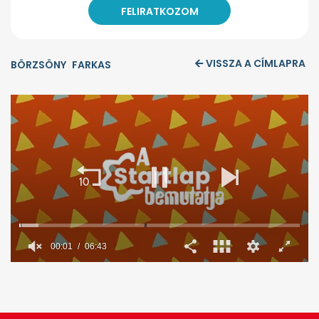
VISSZA A CÍMLAPRA
BÖRZSÖNY
FARKAS
00:02
06:43
0
seconds
of
6
minutes,