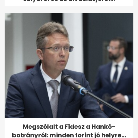
Megszólalt a Fidesz a Hankó-
botrányról: minden forint jó helyre...