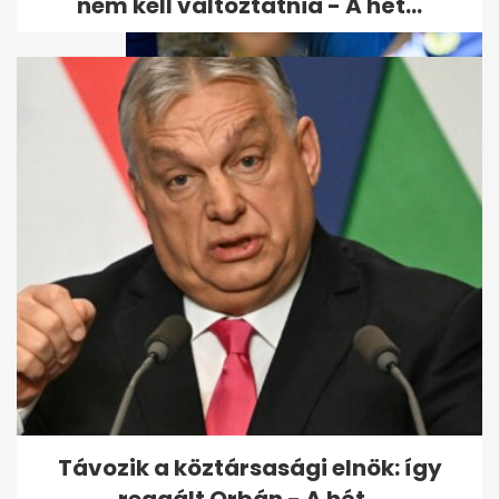
nem kell változtatnia - A hét...
Kilőtt farkas: letartóztatták a
9 éves gyerek apját és társát
Távozik a köztársasági elnök: így