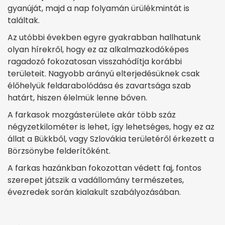
gyanúját, majd a nap folyamán ürülékmintát is
találtak.
Az utóbbi években egyre gyakrabban hallhatunk
olyan hírekről, hogy ez az alkalmazkodóképes
ragadozó fokozatosan visszahódítja korábbi
területeit. Nagyobb arányú elterjedésüknek csak
élőhelyük feldarabolódása és zavartsága szab
határt, hiszen élelmük lenne bőven.
A farkasok mozgásterülete akár több száz
négyzetkilométer is lehet, így lehetséges, hogy ez az
állat a Bükkből, vagy Szlovákia területéről érkezett a
Börzsönybe felderítőként.
A farkas hazánkban fokozottan védett faj, fontos
szerepet játszik a vadállomány természetes,
évezredek során kialakult szabályozásában.