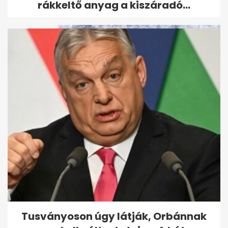
rákkeltő anyag a kiszáradó...
Tényleg megérkezett a tél:
videón a budapesti
hószállingózás,...
Tusványoson úgy látják, Orbánnak