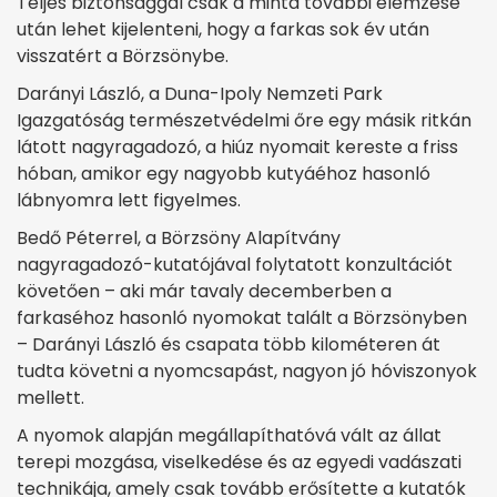
Teljes biztonsággal csak a minta további elemzése
után lehet kijelenteni, hogy a farkas sok év után
visszatért a Börzsönybe.
Darányi László, a Duna-Ipoly Nemzeti Park
Igazgatóság természetvédelmi őre egy másik ritkán
látott nagyragadozó, a hiúz nyomait kereste a friss
hóban, amikor egy nagyobb kutyáéhoz hasonló
lábnyomra lett figyelmes.
Bedő Péterrel, a Börzsöny Alapítvány
nagyragadozó-kutatójával folytatott konzultációt
követően – aki már tavaly decemberben a
farkaséhoz hasonló nyomokat talált a Börzsönyben
– Darányi László és csapata több kilométeren át
tudta követni a nyomcsapást, nagyon jó hóviszonyok
mellett.
A nyomok alapján megállapíthatóvá vált az állat
terepi mozgása, viselkedése és az egyedi vadászati
technikája, amely csak tovább erősítette a kutatók