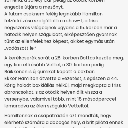
sorrend, a Safety Car pedig az ötödik körben
engedte útjára a mezőnyt.
A futam csaknem feléig leginkább Hamilton
felzárkózása szolgáltatta a show-t, a friss
négyszeres világbajnok ugyanis a 15. körben már a
hatodik helyen száguldott, elképesztően gyorsnak
tűnt az ellenfelekhez képest, akiket egymás után
„vadászott le.”
A kerékcserék sorát a 28. körben Bottas kezdte meg,
egy körrel később Vettel, a 30. körben pedig
Räikkönen is új gumikat kapott a boxban.
Ekkor Hamilton átvette a vezetést, s egészen a 44.
körig haladt boxkiállás nélkül, majd megkapta a friss
abroncsokat, s az ötödik helyen állt vissza a
versenybe, valamivel több, mint 18 másodperccel
lemaradva az élen száguldó Vetteltől.
Hamiltonnak a csapatrádión azt mondták, hogy
elérhető számára a dobogós hely, a brit pilóta ennek