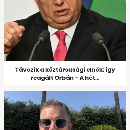
Éva azt hitte, a szerelem már
nem neki való – de egy nyári...
Távozik a köztársasági elnök: így
reagált Orbán - A hét...