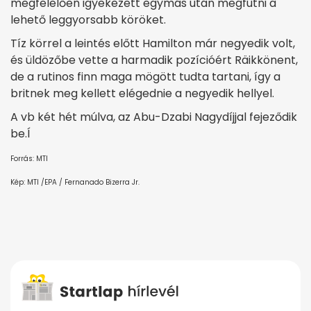
megfelelően igyekezett egymás után megfutni a
lehető leggyorsabb köröket.
Tíz körrel a leintés előtt Hamilton már negyedik volt,
és üldözőbe vette a harmadik pozícióért Räikkönent,
de a rutinos finn maga mögött tudta tartani, így a
britnek meg kellett elégednie a negyedik hellyel.
A vb két hét múlva, az Abu-Dzabi Nagydíjjal fejeződik
be.Í
Forrás: MTI
Kép: MTI /EPA / Fernanado Bizerra Jr.