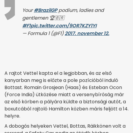
Your
#BrazilGP
podium, ladies and
gentlemen 🏆🇧🇷
#F1
pic.twitter.com/9OR7KZY1YI
— Formula 1 (@F1)
2017. november 12.
A rajtot Vettel kapta el a legjobban, és az első
kanyarban meg is előzte a pole pozícióból induló
Bottast. Romain Grosjean (Haas) és Esteban Ocon
(Force India) ütközése miatt a versenybíróság már
az első körben a pályára küldte a biztonsági autót, a
boxutcából rajtoló Hamilton közben máris feljött a 14.
helyre.
A dobogós helyeken Vettel, Bottas, Räikkönen volt a