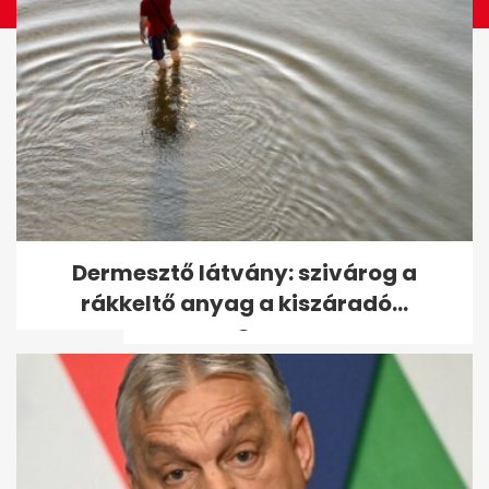
Szentendrén továbbra is
Dermesztő látvány: szivárog a
kritikus a vízhelyzet, a
rákkeltő anyag a kiszáradó...
honvédség...