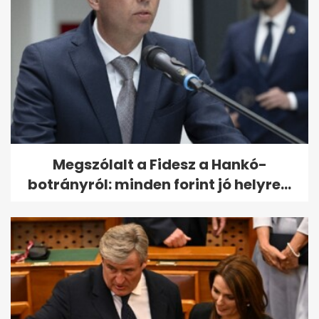
Megszólalt a Fidesz a Hankó-
botrányról: minden forint jó helyre...