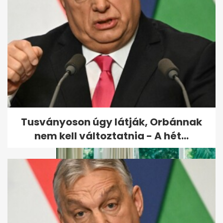
Robbanóanyaggal felszerelt
drónt fogtak el a lipcsei
reptéren
Tusványoson úgy látják, Orbánnak
nem kell változtatnia - A hét...