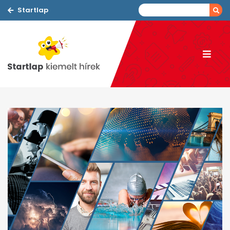
Startlap