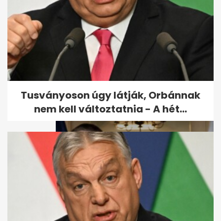
2,8-as földrengést mértek
Romániában, Gătaia
közelében
Tusványoson úgy látják, Orbánnak
nem kell változtatnia - A hét...