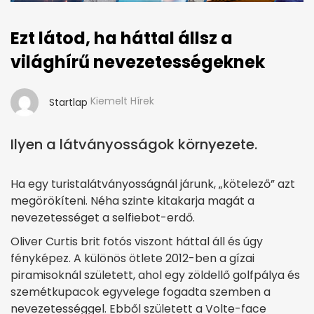
Ezt látod, ha háttal állsz a
világhírű nevezetességeknek
Kiemelt Hírek
Startlap
Ilyen a látványosságok környezete.
Ha egy turistalátványosságnál járunk, „kötelező” azt
megörökíteni. Néha szinte kitakarja magát a
nevezetességet a selfiebot-erdő.
Oliver Curtis brit fotós viszont háttal áll és úgy
fényképez. A különös ötlete 2012-ben a gízai
piramisoknál született, ahol egy zöldellő golfpálya és
szemétkupacok egyvelege fogadta szemben a
nevezetességgel. Ebből született a Volte-face