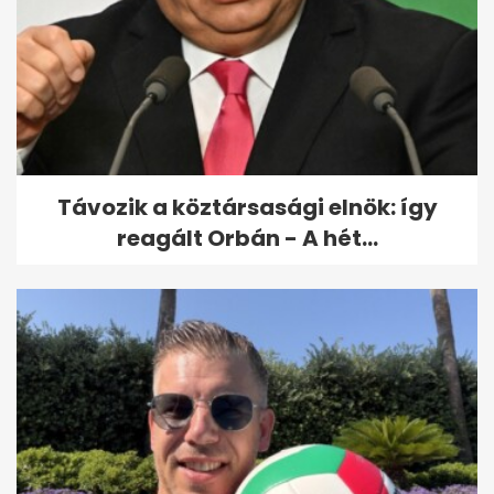
Feledy Botond: új külügyi
stratégia készül, szakítás az...
Távozik a köztársasági elnök: így
reagált Orbán - A hét...