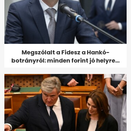
Megszólalt a Fidesz a Hankó-
botrányról: minden forint jó helyre...