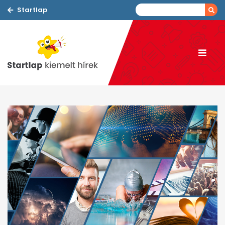
Startlap