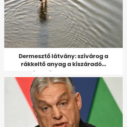
Kínai kutatók új térképen
Dermesztő látvány: szivárog a
mutatják meg a Hold
rákkeltő anyag a kiszáradó...
geológiai...