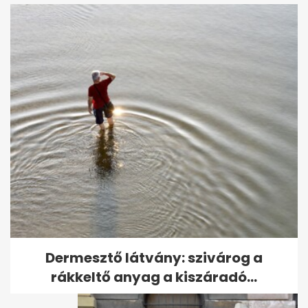
Meghalt a hajléktalanból lett
győri milliomos, aki 636
milliót...
Dermesztő látvány: szivárog a
rákkeltő anyag a kiszáradó...