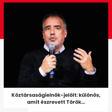
Ötöslottó: elvitték minden idők
Köztársaságielnök-jelölt: különös,
legnagyobb főnyereményét -
amit észrevett Török...
A...