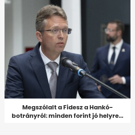
Megszólalt a Fidesz a Hankó-
botrányról: minden forint jó helyre...