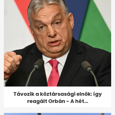
Távozik a köztársasági elnök: így
reagált Orbán - A hét...