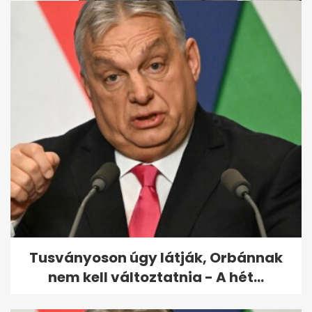
Minden idők negyedik
legnagyobb nyereményét
vitték el ma a hatos...
Tusványoson úgy látják, Orbánnak
nem kell változtatnia - A hét...